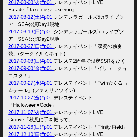
2017-08-08(火)#p01
デレステイベントLIVE
Parade「Take me☆Take you」
2017-08-12(土)#p01
シンデレラガールズ5thライブツ
アーSSA公演Day1現地
2017-08-13(日)#p01
シンデレラガールズ5thライブツ
アーSSA公演Day2現地
2017-08-27(日)#p01
デレステイベント「双翼の独奏
歌」(ダークイルミネイト)
2017-09-03(日)#p01
デレステ2周年で限定SSRをひく
2017-09-08(金)#p01
デレステイベント「イリュージョ
ニスタ！」
2017-09-27(水)#p01
デレステイベント「Twin☆くるっ
☆テール」(ファミリアツイン)
2017-10-27(金)#p01
デレステイベント
「Halloween♥Code」
2017-11-07(火)#p01
デレステイベントLIVE
Groove「秋風に手を振って」
2017-11-26(日)#p01
デレステイベント「Trinity Field」
2017-12-10(日)#p01
デレステイベントLIVE