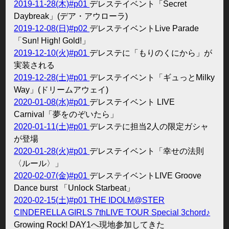
2019-11-28(木)#p01
デレステイベント「Secret
Daybreak」(デア・アウローラ)
2019-12-08(日)#p02
デレステイベントLive Parade
「Sun! High! Gold!」
2019-12-10(火)#p01
デレステに「もりのくにから」が
実装される
2019-12-28(土)#p01
デレステイベント「ギュっとMilky
Way」(ドリームアウェイ)
2020-01-08(水)#p01
デレステイベント LIVE
Carnival「夢をのぞいたら」
2020-01-11(土)#p01
デレステに担当2人の限定ガシャ
が登場
2020-01-28(火)#p01
デレステイベント「幸せの法則
〈ルール〉」
2020-02-07(金)#p01
デレステイベントLIVE Groove
Dance burst 「Unlock Starbeat」
2020-02-15(土)#p01
THE IDOLM@STER
CINDERELLA GIRLS 7thLIVE TOUR Special 3chord♪
Growing Rock! DAY1へ現地参加してきた