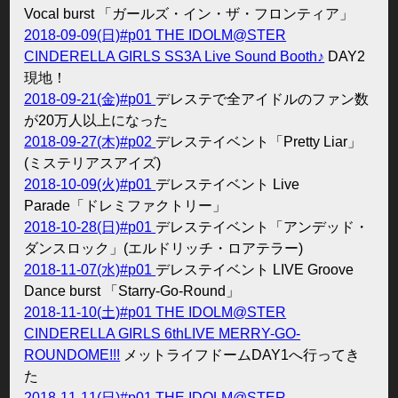
Vocal burst 「ガールズ・イン・ザ・フロンティア」
2018-09-09(日)#p01
THE IDOLM@STER
CINDERELLA GIRLS SS3A Live Sound Booth♪
DAY2
現地！
2018-09-21(金)#p01
デレステで全アイドルのファン数
が20万人以上になった
2018-09-27(木)#p02
デレステイベント「Pretty Liar」
(ミステリアスアイズ)
2018-10-09(火)#p01
デレステイベント Live
Parade「ドレミファクトリー」
2018-10-28(日)#p01
デレステイベント「アンデッド・
ダンスロック」(エルドリッチ・ロアテラー)
2018-11-07(水)#p01
デレステイベント LIVE Groove
Dance burst 「Starry-Go-Round」
2018-11-10(土)#p01
THE IDOLM@STER
CINDERELLA GIRLS 6thLIVE MERRY-GO-
ROUNDOME!!!
メットライフドームDAY1へ行ってき
た
2018-11-11(日)#p01
THE IDOLM@STER