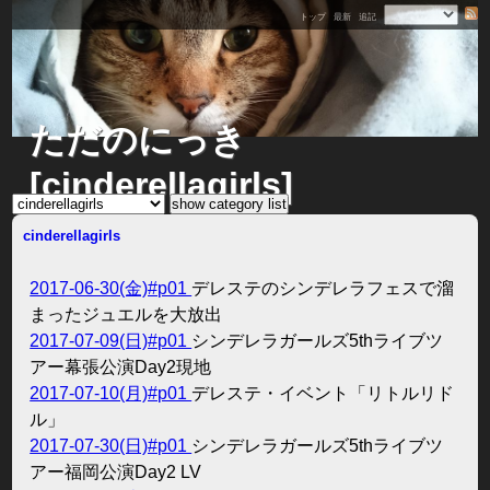
トップ
最新
追記
ただのにっき
[cinderellagirls]
cinderellagirls
2017-06-30(金)#p01
デレステのシンデレラフェスで溜
まったジュエルを大放出
2017-07-09(日)#p01
シンデレラガールズ5thライブツ
アー幕張公演Day2現地
2017-07-10(月)#p01
デレステ・イベント「リトルリド
ル」
2017-07-30(日)#p01
シンデレラガールズ5thライブツ
アー福岡公演Day2 LV