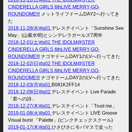
CINDERELLA GIRLS 6thLIVE MERRY-GO-
ROUNDOME!!!
メットライフドームDAY2へ行ってき
た
2018-11-28(水)#p01
デレステイベント「Sunshine See
May」(山紫水明)とシンデレラガールズ7周年
2018-12-01(土)#p01
THE IDOLM@STER
CINDERELLA GIRLS 6thLIVE MERRY-GO-
ROUNDOME!!!
ナゴヤドームDAY1のLVへ行ってきた
2018-12-02(日)#p02
THE IDOLM@STER
CINDERELLA GIRLS 6thLIVE MERRY-GO-
ROUNDOME!!!
ナゴヤドームDAY2のLVへ行ってきた
2018-12-03(月)#p01
B081K2FF14
2018-12-09(日)#p02
デレステイベント Live Parade
「君への詩」
2018-12-27(木)#p01
デレステイベント「Trust me」
2019-01-08(火)#p01
デレステイベント LIVE Groove
Visual burst 「Palette」(ピンクチェックスクール)
2019-01-17(木)#p01
ひさびさにモバマスで走った