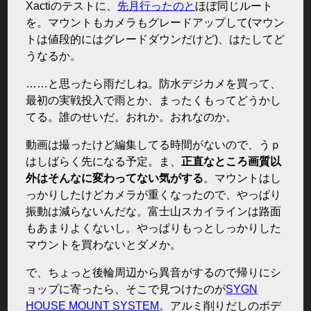
Xactiのテストに、
先月行ったのと
ほぼ同じルート
を。マウントもカメラもグレードアップして(マウン
トは値段的にはグレードダウンだけど)、はたしてど
うなるか。
……と思ったら雨だしね。防水デジカメを買って、
最初の実戦投入で雨とか、まったくもってどうかし
てる。誰のせいだ。おれか。おれなのか。
動画は撮ったけど編集してる時間がないので、うｐ
はしばらく先になる予定。ま、
正直なところ画質以
外はそんなに変わってない気がする
。マウントはし
っかりしたけどカメラが重くなったので、やっぱり
振動は減らないんだな。富士山スカイラインは路面
もあまりよくないし。やっぱりもっとしっかりした
マウントを買わないとダメか。
で、ちょっと後輪周辺から異音がするので帰りにシ
ョップに寄ったら、そこで見つけたのが
SYGN
HOUSE MOUNT SYSTEM
。アルミ削りだしのボデ