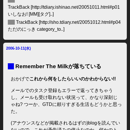
◆
TrackBack
[http://tdiary.ishinao.net/20051011.html#p01
いしなお! [MM][タグ]..]
◆
TrackBack
[http://sho.tdiary.net/20051012.html#p04
ただのにっき category_to..]
2006-10-11(水)
■
Remember The Milkが落ちている
おかげで
これから何をしたらいいのかわからない!!
メールでのタスク登録もエラーで返ってきちゃう
し。メールも受け取れない状況って、かなり深刻じ
ゃね? つーか、GTDに頼りすぎる生活もどうかと思っ
た。
(アナウンスなどが掲載されるはずの)blogを読んでい
ないので、これが予告済みの停止なのか、何かのト