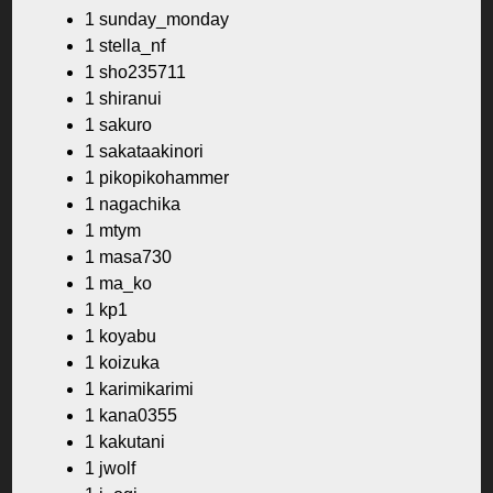
1 sunday_monday
1 stella_nf
1 sho235711
1 shiranui
1 sakuro
1 sakataakinori
1 pikopikohammer
1 nagachika
1 mtym
1 masa730
1 ma_ko
1 kp1
1 koyabu
1 koizuka
1 karimikarimi
1 kana0355
1 kakutani
1 jwolf