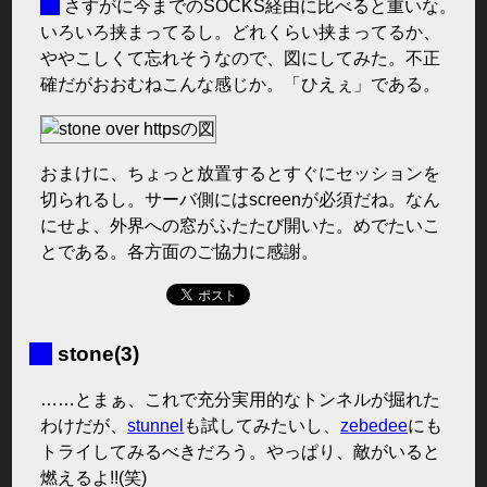
■
さすがに今までのSOCKS経由に比べると重いな。
いろいろ挟まってるし。どれくらい挟まってるか、
ややこしくて忘れそうなので、図にしてみた。不正
確だがおおむねこんな感じか。「ひえぇ」である。
おまけに、ちょっと放置するとすぐにセッションを
切られるし。サーバ側にはscreenが必須だね。なん
にせよ、外界への窓がふたたび開いた。めでたいこ
とである。各方面のご協力に感謝。
■
stone(3)
……とまぁ、これで充分実用的なトンネルが掘れた
わけだが、
stunnel
も試してみたいし、
zebedee
にも
トライしてみるべきだろう。やっぱり、敵がいると
燃えるよ!!(笑)