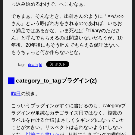
っ込み始めるわけで。へこむなぁ。
でもまぁ、そんなとき、出射さんのように「××の○○
さん」という呼ばれ方をされるのであれば、いちお
う満足ではあるかな。いま死ねば「tDiaryのたださ
ん」と呼んでもらえるのは間違いないだろうが、10
年後、20年後にもそう呼んでもらえる保証はない。
もうちょっと何か作らないとな。
Tags:
death
fd
■
category_to_tagプラグイン(2)
昨日
の続き。
こういうプラグインがすぐに書けるのも、categoryプ
ラグインが単純なカテゴライズ用ではなく、複数の
ラベルを付ける仕様(まさしくタギング)になっていた
ことが大きい。リスペクトは忘れないようにしない
とな。
以前にも書いた
が、Hikiにもタギングの機能が