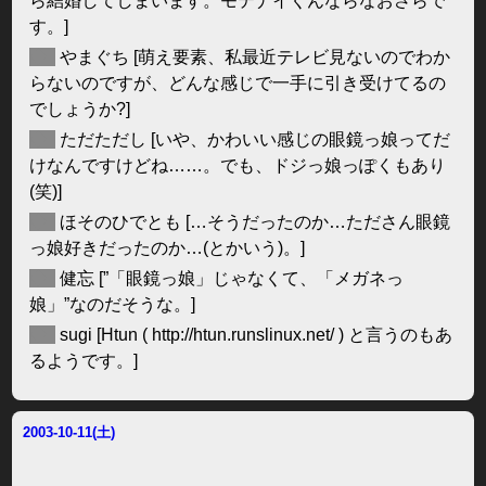
ら結婚してしまいます。モテナイくんならなおさらで
す。]
◆
やまぐち
[萌え要素、私最近テレビ見ないのでわか
らないのですが、どんな感じで一手に引き受けてるの
でしょうか?]
◆
ただただし
[いや、かわいい感じの眼鏡っ娘ってだ
けなんですけどね……。でも、ドジっ娘っぽくもあり
(笑)]
◆
ほそのひでとも
[…そうだったのか…たださん眼鏡
っ娘好きだったのか…(とかいう)。]
◆
健忘
[”「眼鏡っ娘」じゃなくて、「メガネっ
娘」”なのだそうな。]
◆
sugi
[Htun ( http://htun.runslinux.net/ ) と言うのもあ
るようです。]
2003-10-11(土)