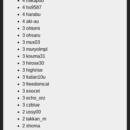
4 mikapoo
4 hs9587
4 harabu
4 aki-au
3 ohtomi
3 ohsaru
3 mux03
3 muryoImpl
3 kouma31
3 hirose30
3 highrise
3 fudan10u
3 freedomcat
3 exocet
3 echo_orz
3 czblue
2 ussy00
2 takkan_m
2 shoma