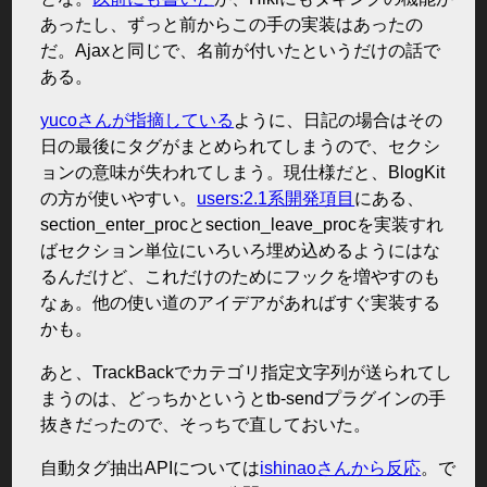
あったし、ずっと前からこの手の実装はあったの
だ。Ajaxと同じで、名前が付いたというだけの話で
ある。
yucoさんが指摘している
ように、日記の場合はその
日の最後にタグがまとめられてしまうので、セクシ
ョンの意味が失われてしまう。現仕様だと、BlogKit
の方が使いやすい。
users:2.1系開発項目
にある、
section_enter_procとsection_leave_procを実装すれ
ばセクション単位にいろいろ埋め込めるようにはな
るんだけど、これだけのためにフックを増やすのも
なぁ。他の使い道のアイデアがあればすぐ実装する
かも。
あと、TrackBackでカテゴリ指定文字列が送られてし
まうのは、どっちかというとtb-sendプラグインの手
抜きだったので、そっちで直しておいた。
自動タグ抽出APIについては
ishinaoさんから反応
。で