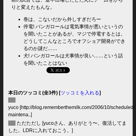
りと変えたもんな。
巻は、こないだから外しすぎだろー
停電! バンガロールは電気事情が悪いというの
を聞いたことがあるが、マジで停電するとは。
どうしてこんなところでオフショア開発ができ
るのか謎だ……
犬! バンガロールは犬事情が良い……という話
を聞いたことはない
本日のツッコミ(全3件) [
ツッコミを入れる
]
◆
yuco
[http://blog.rememberthemilk.com/2006/10/scheduled-
maintena..]
◆
ただただし
[yucoさん、ありがとう〜。復活してま
した。LDRに入れておこう。]