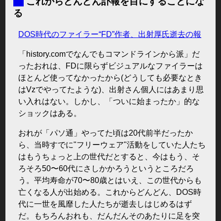
■
これからどんどん訃報を目にすることにな
る
DOS時代のファイラー“FD”作者、出射厚氏逝去の報
「history.comでなんでもコマンドラインから派」だ
ったおれは、FDに限らずビジュアルなファイラーは
ほとんど使ってなかったから(どうしても必要なとき
はVzでやってたような)、出射さん個人にはあまり思
い入れはない。しかし、「ついに始まったか」的な
ショックはある。
おれが「パソ通」やってた頃は20代前半だったか
ら、当時すでに"フリーウェア"活動をしていた人たち
はもうちょっと上の世代だとすると、今はもう、そ
ろそろ50〜60代にさしかかろうというところだろ
う。平均寿命が70〜80歳とはいえ、この世代からも
亡くなる人が出始める。これからどんどん、DOS時
代に一世を風靡した人たちが逝去しはじめるはず
だ。もちろんおれも、だんだんそのあたりに足を突