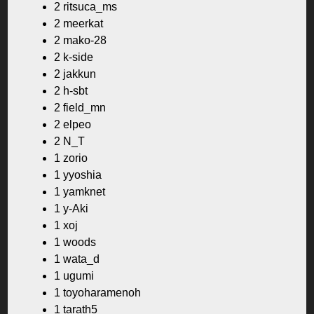
2 ritsuca_ms
2 meerkat
2 mako-28
2 k-side
2 jakkun
2 h-sbt
2 field_mn
2 elpeo
2 N_T
1 zorio
1 yyoshia
1 yamknet
1 y-Aki
1 xoj
1 woods
1 wata_d
1 ugumi
1 toyoharamenoh
1 tarath5