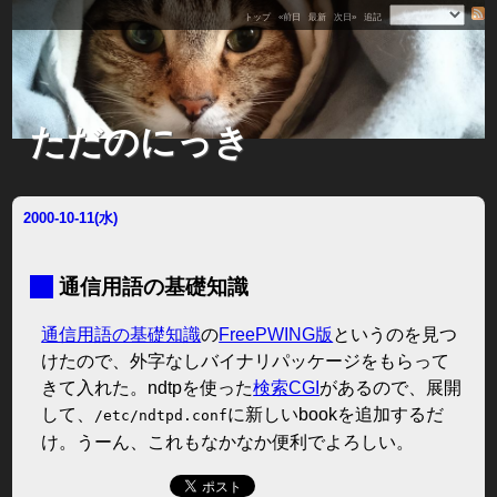
トップ
«前日
最新
次日»
追記
ただのにっき
2000-10-11(水)
■
通信用語の基礎知識
通信用語の基礎知識
の
FreePWING版
というのを見つ
けたので、外字なしバイナリパッケージをもらって
きて入れた。ndtpを使った
検索CGI
があるので、展開
して、
に新しいbookを追加するだ
/etc/ndtpd.conf
け。うーん、これもなかなか便利でよろしい。