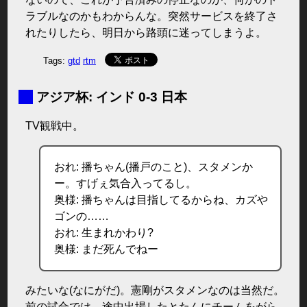
ラブルなのかもわからんな。突然サービスを終了さ
れたりしたら、明日から路頭に迷ってしまうよ。
Tags:
gtd
rtm
■
アジア杯: インド 0-3 日本
TV観戦中。
おれ: 播ちゃん(播戸のこと)、スタメンか
ー。すげぇ気合入ってるし。
奥様: 播ちゃんは目指してるからね、カズや
ゴンの……
おれ: 生まれかわり?
奥様: まだ死んでねー
みたいな(なにがだ)。憲剛がスタメンなのは当然だ。
前の試合では、途中出場したとたんにチームをがら