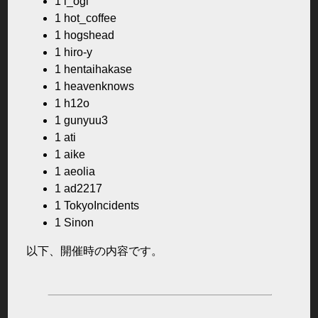
1 i_ogi
1 hot_coffee
1 hogshead
1 hiro-y
1 hentaihakase
1 heavenknows
1 h12o
1 gunyuu3
1 ati
1 aike
1 aeolia
1 ad2217
1 TokyoIncidents
1 Sinon
以下、開催時の内容です。