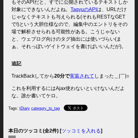
もそのAPIだと、すでに公開されているテキストしか
対象にできないんだよね。
TagyuのAPI
は、URLだけ
じゃなくテキストも与えられる(それもRESTなGET
で!)という大胆仕様なので、編集中のエントリをその
場で解析させられる可能性がある。こうじゃない
と、ウェブログ向けのタグ抽出には使いづらい(ま
ぁ、それっぽいゲイトウェイを書けばいいんだが)。
追記
TrackBackしてから
20分で
実装されて
しまった＿|￣|○
これを利用するにはAjax使わないといけないんだよ
な。誰か書いてケロ。
Tags:
tDiary
category_to_tag
本日のツッコミ(全2件) [
ツッコミを入れる
]