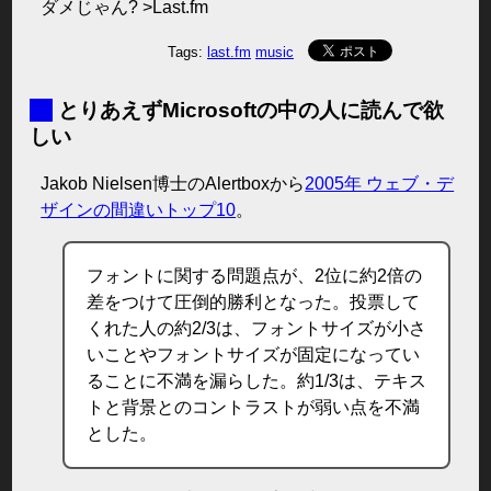
ダメじゃん? >Last.fm
Tags:
last.fm
music
■
とりあえずMicrosoftの中の人に読んで欲
しい
Jakob Nielsen博士のAlertboxから
2005年 ウェブ・デ
ザインの間違いトップ10
。
フォントに関する問題点が、2位に約2倍の
差をつけて圧倒的勝利となった。投票して
くれた人の約2/3は、フォントサイズが小さ
いことやフォントサイズが固定になってい
ることに不満を漏らした。約1/3は、テキス
トと背景とのコントラストが弱い点を不満
とした。