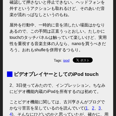
確認して押さないと停止できない。ヘッドフォンを
外すというアクションも取れるけど、そのあいだ音
楽が流れっぱなしというのもね。
屋外を行動中、一時的に音を消したい場面はかなり
あるので、この手間は正直うっとおしい。たしかに
touchのタッチパネルは触っていて楽しいけど、実用
性を重視する音楽主体の人なら、nanoを買うべきだ
ろう。おれもshufleを併用するつもり。
Tags:
ipod
■
ビデオプレイヤーとしてのiPod touch
2、3日使ってみたので、インプレッション。ちなみ
にビデオ機能内蔵のiPodを所有するのは初めて。
ことビデオ機能に関しては、古川亨さんがブログで
かなり苦言を呈しているのを読んでいて(
1
、
2
、
3
、
4
)、そんなにひどいのかと思っていたが、確かに、用