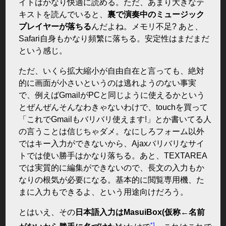
イトはかなり快適に読める。ただ、あまり大きなテ
キストを読んでいると、
裏で演奏中のミュージック
プレイヤーが落ちる
んだよね。メモリ不足? あと、
Safari自身もかなり頻繁に落ちる。安定性はまだまだ
という感じ。
ただ、いくら拡大縮小が自由自在と言っても、絶対
的に画面が小さいというのは逃れようのない事実
で、例えばGmailがPCと同じように使えるかという
とぜんぜんそんなわきゃないわけで、touchを買って
「これでGmailもバリバリ使えます!」とか書いてる人
の言うことは信じちゃダメ。なにしろフォーム以外
ではキー入力ができないから、Ajaxバリバリなサイ
トでは使い勝手はかなり落ちる。あと、TEXTAREA
では実質的に編集ができないので、長文の入力もか
なりの根気が必要になる。基本的に閲覧専用機、た
まに入力もできるよ、という用途向けだろう。
とはいえ、その
日本語入力はMasuiBox(仮称←名前
*1