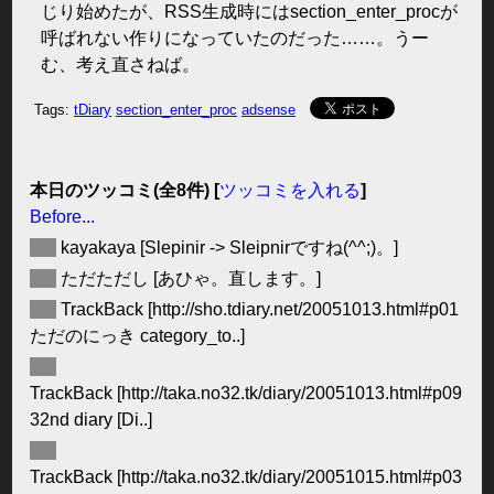
じり始めたが、RSS生成時にはsection_enter_procが
呼ばれない作りになっていたのだった……。うー
む、考え直さねば。
Tags:
tDiary
section_enter_proc
adsense
本日のツッコミ(全8件) [
ツッコミを入れる
]
Before...
◆
kayakaya
[Slepinir -> Sleipnirですね(^^;)。]
◆
ただただし
[あひゃ。直します。]
◆
TrackBack
[http://sho.tdiary.net/20051013.html#p01
ただのにっき category_to..]
◆
TrackBack
[http://taka.no32.tk/diary/20051013.html#p09
32nd diary [Di..]
◆
TrackBack
[http://taka.no32.tk/diary/20051015.html#p03