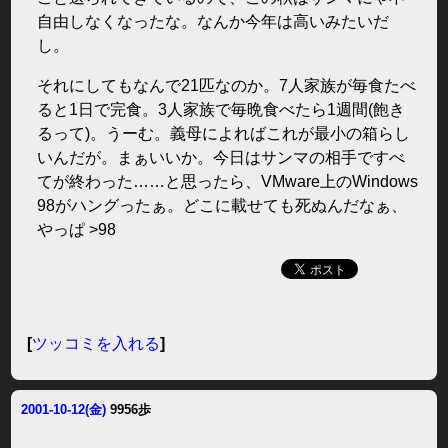
自由しなくなったな。なんか今年は高いみたいだ
し。
それにしてもなんで21匹なのか。7人家族が毎食たべ
ると1日で完食。3人家族で毎晩食べたら1週間(飽き
るって)。うーむ。義母によればこれが最小の箱らし
いんだが。まぁいいか。今日はサンマの相手ですべ
てが終わった……と思ったら、VMware上のWindows
98がハングったぁ。どこに載せても死ぬんだなぁ、
やっぱ >98
[
ツッコミを入れる
]
2001-10-12(金)
9956歩