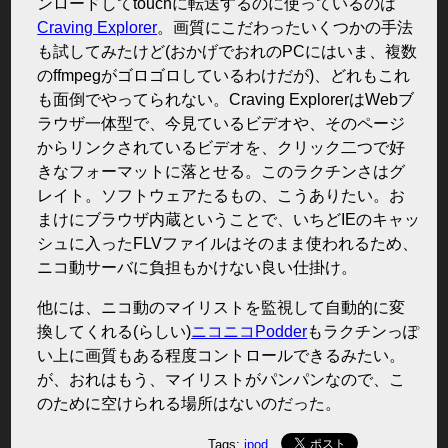
ンロードしてtouchに転送するのに使っているのは
Craving Explorer
。画質にこだわったいくつかの手法
も試してみたけど(おかげでおれのPCにはいま、複数
のffmpegがゴロゴロしているわけだが)、どれもこれ
も面倒でやってられない。Craving ExplorerはWebブ
ラウザ一体型で、今見ているビデオや、そのページ
からリンクされているビデオを、クリック二つで好
きなフォーマットに落とせる。このラクチンさはグ
レイト。ソフトウェアたるもの、こうありたい。お
まけにブラウザ内蔵ということで、いちどIEのキャッ
シュに入ったFLVファイルはそのまま使われるため、
ニコ動サーバに負担もかけない良い仕掛け。
他には、ニコ動のマイリストを監視して自動的に変
換してくれる(らしい)
ニコニコPodder
もラクチンっぽ
い上に画質もある程度コントロールできるみたい。
が、おれはもう、マイリストがパンパンなので、こ
のために空けられる場所はないのだった。
Tags:
ipod