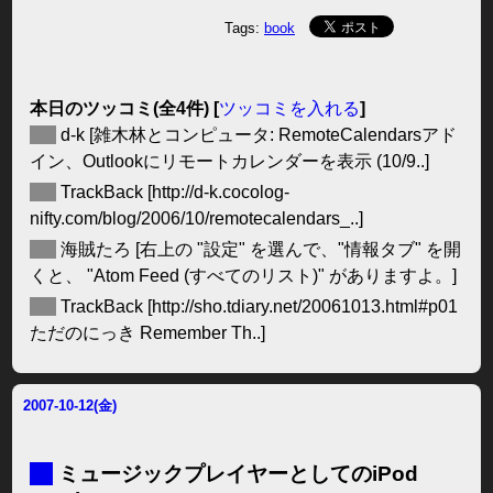
Tags:
book
本日のツッコミ(全4件) [
ツッコミを入れる
]
◆
d-k
[雑木林とコンピュータ: RemoteCalendarsアド
イン、Outlookにリモートカレンダーを表示 (10/9..]
◆
TrackBack
[http://d-k.cocolog-
nifty.com/blog/2006/10/remotecalendars_..]
◆
海賊たろ
[右上の "設定" を選んで、"情報タブ" を開
くと、 "Atom Feed (すべてのリスト)" がありますよ。]
◆
TrackBack
[http://sho.tdiary.net/20061013.html#p01
ただのにっき Remember Th..]
2007-10-12(金)
■
ミュージックプレイヤーとしてのiPod