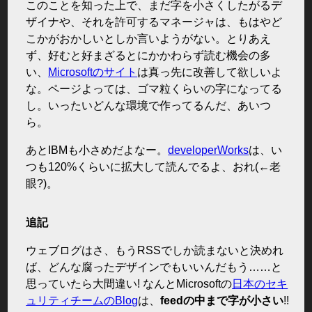
このことを知った上で、まだ字を小さくしたがるデ
ザイナや、それを許可するマネージャは、もはやど
こかがおかしいとしか言いようがない。とりあえ
ず、好むと好まざるとにかかわらず読む機会の多
い、
Microsoftのサイト
は真っ先に改善して欲しいよ
な。ページよっては、ゴマ粒くらいの字になってる
し。いったいどんな環境で作ってるんだ、あいつ
ら。
あとIBMも小さめだよなー。
developerWorks
は、い
つも120%くらいに拡大して読んでるよ、おれ(←老
眼?)。
追記
ウェブログはさ、もうRSSでしか読まないと決めれ
ば、どんな腐ったデザインでもいいんだもう……と
思っていたら大間違い! なんとMicrosoftの
日本のセキ
ュリティチームのBlog
は、
feedの中まで字が小さい
!!