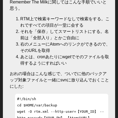
Remember The Milkに関してはこんな手順でいいと
思う。
RTM上で検索キーワードなしで検索をする。こ
れですべての項目が一堂に会する
それを「保存」してスマートリストにする。名
前は「全部入り」とかご自由に
右のメニューにAtomへのリンクができるので、
そのURLを取得
あとは、cronあたりにwgetでそのファイルを取
得するようにすればいい
おれの場合はこんな感じで、ついでに他のバックア
ップ対象ファイルと一緒にsvnに放り込んでおくこと
にした:
#!/bin/sh

cd $HOME/var/backup

wget -O rtm.xml --http-user=【YOUR_ID】 --
http-passwd=【YOUR_PW】 【AtomのURL】
