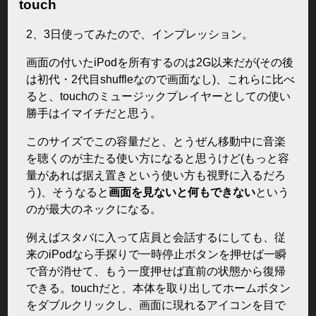
touch
2、3日使ってみたので、インプレッション。
画面の付いたiPodを所有するのは2G以来だが(その後
は初代・2代目shuffleなので画面なし)、これらに比べ
ると、touchのミュージックプレイヤーとしての使い
勝手はイマイチだと思う。
このサイズでこの容量だと、とうぜん移動中に音楽
を聴くのが主たる使い方になると思うけど(もっと容
量があれば据え置きという使い方も視野に入るだろ
う)、そうなると
画面を見ないと何もできない
という
のが最大のネックになる。
例えばスタバに入って店員と会話するにしても、従
来のiPodなら手探りで一時停止ボタンを押せば一瞬
で音が消せて、もう一度押せば直前の状態から復帰
できる。touchだと、本体を取り出してホームボタン
をダブルクリックし、画面に現れるアイコンを目で