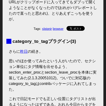
URLがクリップボードに入ってきてもダブって開く
ようなことがなくなったので(おれがバグレポートし
たので直ったと思われ)、とりあえずこっちを使う
が。
Tags:
sleipnir
browser
■
category_to_tagプラグイン(3)
さらに
昨日
の続き。
思いのほか使ってみたという人がいたので、セクシ
ョン単位にタグ情報を出せるよう、
section_enter_procとsection_leave_procを本体に実
装してみた(2.1.3.20051012)。ついでに対応版の
category_to_tagはcontribパッケージに入れてしまっ
た。
これで日記モードでも正しい位置にタグリストが出
るようになったはずである。おれも今日からタグを