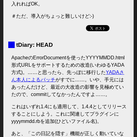
入れればOK。
＃ただ、導入がちょっと難しいけど:-)
■
tDiary: HEAD
ApacheのErrorDocumentを使ったYYYYMMDD.html
形式URLをサポートするための改造(いわゆるYADA
方式)。……と思ったら、先っぽに移行した
YADAさ
ん本人によるパッチ
がすでに……。いや、手元には
あったんだけど、最近の大改造の影響を見極めてい
たので、commitしてなかったんですよ……。
これはいずれ1.4にも適用して、1.4.4としてリリース
することにしよう。これに関連してプラグインに
yyyymmdd.rbを追加(ひどいファイル名)。
あと、「この日記を隠す」機能が正しく動いていな