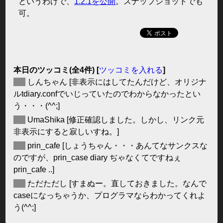
というわけで、
1.2.1を公開
。スナップショットでも
可。
本日のツッコミ(全4件) [
ツッコミを入れる
]
◆
しんちゃん
[非表示にはしてたんだけど、オリジナ
ルtdiary.confでいじっていたのでわからなかったとい
う・・・(^^;]
◆
UmaShika
[修正確認しました。しかし、リンク元
非表示にすると寂しいすね。]
◆
prin_cafe
[しょうちゃん・・・あんてなサンクスな
のですが、prin_case diary ぢゃなくてですねぇ
prin_cafe ..]
◆
ただただし
[すまぬー。直しておきました。なんで
caseになっちゃうか、プログラマならわかってくれよ
う(^^;]