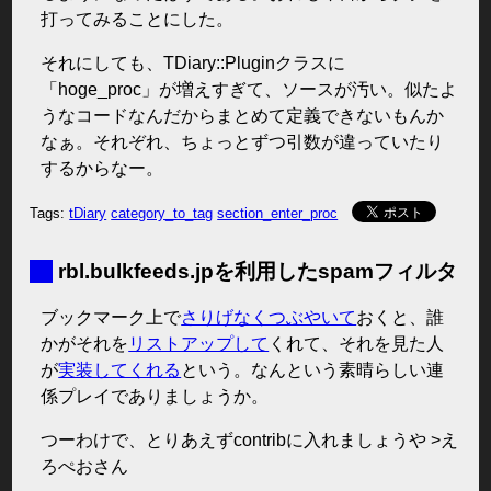
打ってみることにした。
それにしても、TDiary::Pluginクラスに
「hoge_proc」が増えすぎて、ソースが汚い。似たよ
うなコードなんだからまとめて定義できないもんか
なぁ。それぞれ、ちょっとずつ引数が違っていたり
するからなー。
Tags:
tDiary
category_to_tag
section_enter_proc
■
rbl.bulkfeeds.jpを利用したspamフィルタ
ブックマーク上で
さりげなくつぶやいて
おくと、誰
かがそれを
リストアップして
くれて、それを見た人
が
実装してくれる
という。なんという素晴らしい連
係プレイでありましょうか。
つーわけで、とりあえずcontribに入れましょうや >え
ろぺおさん