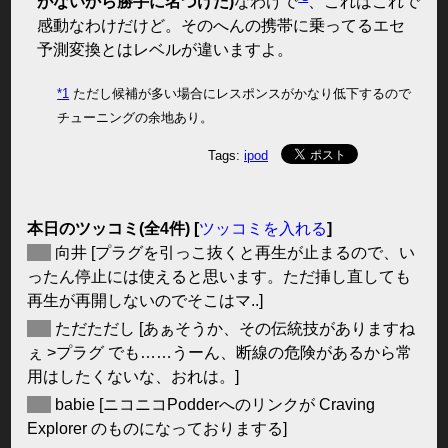
がないから勝手に名づけた)
なわけで
、これはこれで
感動なわけだけど。そのへんの携帯に乗ってるエセ
予測変換とはレベルが違いますよ。
*1
ただし候補が多い場合にレスポンスがかなり低下するので
チューニングの余地あり。
Tags:
ipod
本日のツッコミ(全4件) [
ツッコミを入れる
]
◆
向井
[プラグを引っこ抜くと再生が止まるので、い
ったん停止には使えると思います。ただ挿し直しても
再生が再開しないのでそこはマ..]
◆
ただただし
[あぁそうか、その伝統技がありますね
ぇ >プラグ でも……うーん、断線の危険があるから常
用はしたくないな、おれは。]
◆
babie
[ニコニコPodderへのリンクが Craving
Explorer のものになっておりまする]