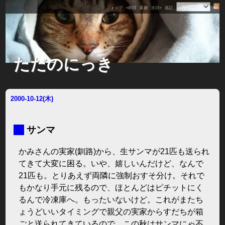
トップ
«前日
最新
次日»
追記
ただのにっき
2000-10-12(木)
■
サンマ
かみさんの実家(釧路)から、生サンマが21匹も送られ
てきて大変に困る。いや、嬉しいんだけど、なんで
21匹も。とりあえず両隣に強制おすそ分け。それで
もかなり手元に残るので、ほとんどはピチットにく
るんで冷凍庫へ。もったいないけど。これがまたち
ょうどいいタイミングで親父の実家からすだちが箱
ごと送られてきているので、この秋はサンマにゃ不