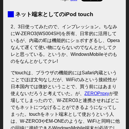
■
ネット端末としてのiPod touch
2、3日使ってみたので、インプレッション。ちなみ
にW-ZERO3(WS004SH)を所有、日常的に活用して
いるが、内蔵のIEは機能的にショボすぎるし、Opera
なんて遅くて使い物にならないのでなんとかしてク
レと思っている。というか、WindowsMobileそのも
のをなんとかしてクレ!
でtouchは、ブラウザの機能的にはSafari内蔵という
ことでほぼ文句なしだが、WiFiのみという接続性が
日本国内では微妙ということで、買う前にはあまり
使えないだろうと考えていた。が、
ZEROProxy
が登
場してしまったので、W-ZERO3と連携させればどこ
でもネットにつなげることができるようになってし
まった。touchをネット端末として使おうという人
は、W-ZERO3やEM-ONEのような、WiFiと同時に他
の回線に接続できるWindowsMobile端末が必須でし