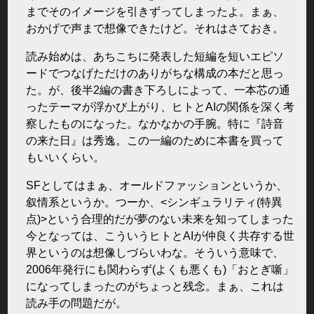
までそのイメージを引きずってしまったよ。まぁ、
おかげで声まで想像できたけど。それはさておき。
読み始めは、あちこちに発表した短編を短いエピソ
ードでつなげただけのありがちな構成の本だと思っ
た。が、後半2編の書き下ろしによって、一本芯の通
ったテーマが浮かび上がり、ヒトとAIの関係を深く考
察したものになった。なかなかの手腕。特に『詩音
の来た日』は秀逸。この一編のために本書を買って
もいいくらい。
SFとしてはまぁ、オールドファッションというか、
叙情系というか。つーか、<シンギュラリティ(特異
点)>という合理的だが夢のない未来を知ってしまった
今となっては、こういうヒトとAIが仲良く共存する世
界というのは想像しづらいわな。そういう意味で、
2006年発行にも関わらず(よくも悪くも)「おとぎ噺」
になってしまったのがちょっと残念。まぁ、これは
読み手の問題だが。