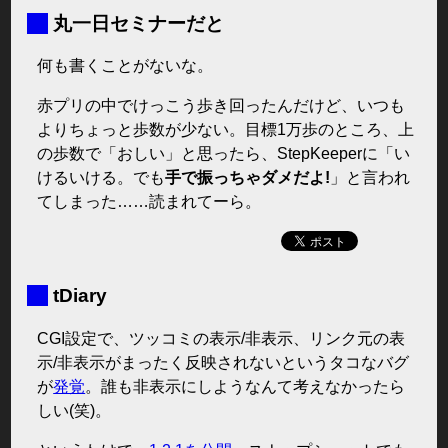
■
丸一日セミナーだと
何も書くことがないな。
赤プリの中でけっこう歩き回ったんだけど、いつも
よりちょっと歩数が少ない。目標1万歩のところ、上
の歩数で「おしい」と思ったら、StepKeeperに「い
けるいける。でも
手で振っちゃダメだよ!
」と言われ
てしまった……読まれてーら。
■
tDiary
CGI設定で、ツッコミの表示/非表示、リンク元の表
示/非表示がまったく反映されないというタコなバグ
が
発覚
。誰も非表示にしようなんて考えなかったら
しい(笑)。