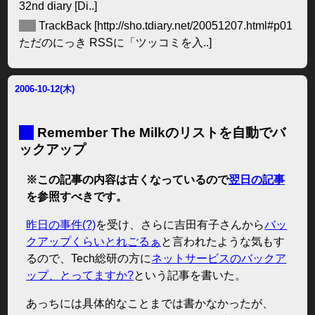
32nd diary [Di..]
◆
TrackBack
[http://sho.tdiary.net/20051207.html#p01
ただのにっき RSSに「ツッコミを入..]
2006-10-12(木)
■
Remember The Milkのリストを自動でバ
ックアップ
※この記事の内容は古くなっているので
翌日の記事
を参照すべきです。
昨日の事件(?)
を受け、さらに吉田有子さんから
バッ
クアップくらいとれごるぁ
と言われたような気もす
るので、Tech総研の方に
ネットサービスのバックア
ップ、とってますか?
という記事を書いた。
あっちには具体的なことまでは書かなかったが、