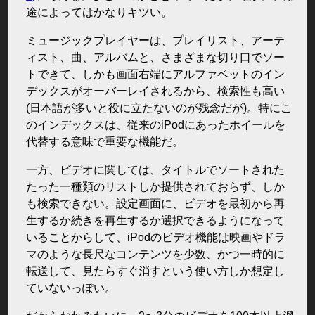
途によってはかなりキツい。
ミュージックプレイヤーは、プレイリスト、アーテ
ィスト、曲、アルバムと、さまざまな切り口でソー
トできて、しかも画面右端にアルファベットのイン
デックスがオーバーレイされるから、検索性も高い
(日本語が多いと役に立たないのが残念だが)。特にこ
のインデックスは、従来のiPodにあったホイールを
代替する意味で重要な機能だ。
一方、ビデオに関しては、タイトルでソートされた
たった一種類のリストしか提供されておらず、しか
も検索できない。設定画面に、ビデオを最初から再
生するか続きを再生するか選択できるようになって
いることからして、iPodのビデオ機能は映画やドラ
マのような長尺なコンテンツを少数、かつ一時的に
転送して、見たらすぐ消すという使い方しか想定し
ていないっぽい。