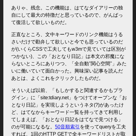
ありゃ、残念。この機能は、はてなダイアリーの独
自にして最大の特徴だと思っているので、がんばっ
て復活して欲しいものだ。
正直なところ、文中キーワードのリンク機能はうる
さいだけで勘弁して欲しいと今でも思っているのだ
が(いくらCSSで工夫してもw3mで見ていては区別が
つかない)、この「おとなり日記」は本文の邪魔にな
らないところにありつつ、「全自動"関心空間"」みた
いに働いていて面白かった。興味深い記事を読んだ
あとは、よくこれをクリックしたものだ。
そういえば以前、「もしかすると関連するかもプラ
グイン」に「site:tdiary.net」をつけてオープンな「お
となり日記」を実現しようというネタ(?)があったけ
ど、はてなからキーワード一覧を持ってきて利用し
てしまえば、「おとなり日記をはてなで見つける」
のが可能になるな。
50音順索引
を使ってqueryを工夫
すれば、1回のHTTP GETで全キーワードリストが取