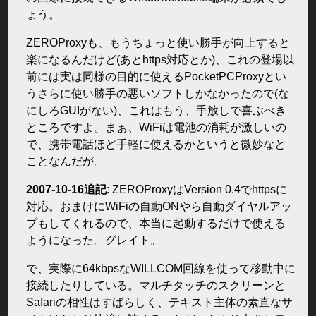
ょう。
ZEROProxyも、もうちょっと使い勝手が向上すると
楽になるんだけど(あとhttps対応とか)、これの登場以
前には実は同様の目的に使えるPocketPCProxyとい
うさらに使い勝手の悪いソフトしかなかったので(な
にしろGUIがない)、これはもう、手放しで喜ぶべき
ところですよ。まぁ、WiFiは電池の消耗が激しいの
で、携帯電話ほど手軽に使えるかというと微妙なと
ことなんだが。
2007-10-16追記
: ZEROProxyはVersion 0.4でhttpsに
対応。おまけにWiFiの自動ONやら自動ダイヤルアッ
プもしてくれるので、本当に起動するだけで使える
ようになった。グレイト。
で、実際に64kbpsなWILLCOM回線を使って移動中に
接続したりしている。マルチタッチのスクリーンと
Safariの相性はすばらしく、テキスト主体の素直なサ