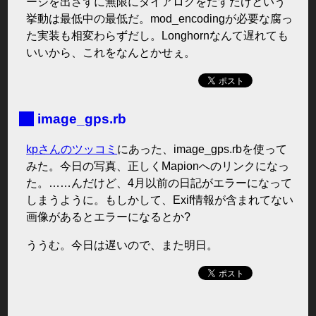
ージを出さずに無限にダイアログをだすだけという
挙動は最低中の最低だ。mod_encodingが必要な腐っ
た実装も相変わらずだし。Longhornなんて遅れても
いいから、これをなんとかせぇ。
■
image_gps.rb
kpさんのツッコミ
にあった、image_gps.rbを使って
みた。今日の写真、正しくMapionへのリンクになっ
た。……んだけど、4月以前の日記がエラーになって
しまうように。もしかして、Exif情報が含まれてない
画像があるとエラーになるとか?
ううむ。今日は遅いので、また明日。