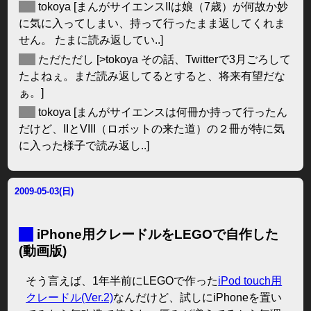
◆
tokoya
[まんがサイエンスIIは娘（7歳）が何故か妙
に気に入ってしまい、持って行ったまま返してくれま
せん。 たまに読み返してい..]
◆
ただただし
[>tokoya その話、Twitterで3月ごろして
たよねぇ。まだ読み返してるとすると、将来有望だな
ぁ。]
◆
tokoya
[まんがサイエンスは何冊か持って行ったん
だけど、IIとVIII（ロボットの来た道）の２冊が特に気
に入った様子で読み返し..]
2009-05-03(日)
■
iPhone用クレードルをLEGOで自作した
(動画版)
そう言えば、1年半前にLEGOで作った
iPod touch用
クレードル(Ver.2)
なんだけど、試しにiPhoneを置い