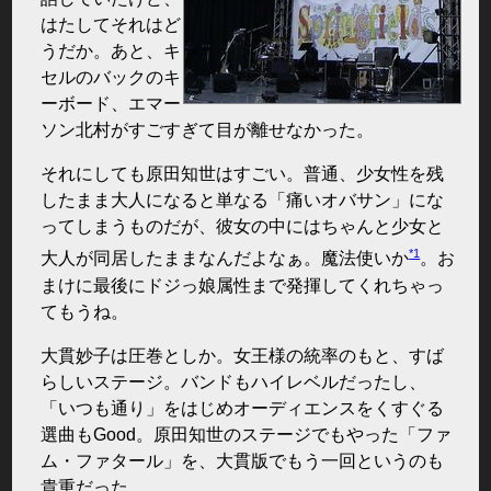
はたしてそれはど
うだか。あと、キ
セルのバックのキ
ーボード、エマー
ソン北村がすごすぎて目が離せなかった。
それにしても原田知世はすごい。普通、少女性を残
したまま大人になると単なる「痛いオバサン」にな
ってしまうものだが、彼女の中にはちゃんと少女と
*1
大人が同居したままなんだよなぁ。魔法使いか
。お
まけに最後にドジっ娘属性まで発揮してくれちゃっ
てもうね。
大貫妙子は圧巻としか。女王様の統率のもと、すば
らしいステージ。バンドもハイレベルだったし、
「いつも通り」をはじめオーディエンスをくすぐる
選曲もGood。原田知世のステージでもやった「ファ
ム・ファタール」を、大貫版でもう一回というのも
貴重だった。