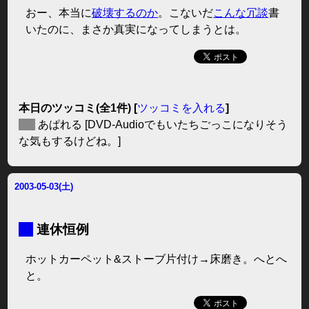
おー、本当に
破壊するのか
。こないだ
こんな冗談
書
いたのに、まさか真実になってしまうとは。
本日のツッコミ(全1件) [
ツッコミを入れる
]
◆
あぱれる
[DVD-Audioでもいたちごっこになりそう
な気もするけどね。]
2003-05-03(土)
■
連休恒例
ホットカーペット&ストーブ片付け→床磨き。へとへ
と。