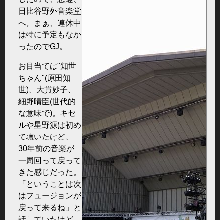
日比谷野外音楽堂
へ。まぁ、連休中
は特に予定もなか
ったのでGJ。
お目当ては"知世
ちゃん"(原田知
世)、大貫妙子、
細野晴臣(世代的
な意味で)。キセ
ルや星野源は初め
て聴いたけど、
30年前の音楽が
一周回って戻って
きた感じだった。
「ということは次
はフュージョンが
戻って来るね」と
話していたけど、