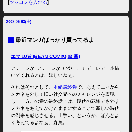
[
ツッコミを入れる
]
2008-05-03(土)
■
最近マンガばっかり買ってるよ
エマ 10巻 (BEAM COMIX)(森 薫)
アデーレが! アデーレが! いやー、アデーレで一本描
いてくれるとは、嬉しいねぇ。
それはそれとして、
本編最終巻
で、あえてエマから
メガネを外して旧い社交界へのチャレンジを表現
し、一方この巻の最終話では、現代の花嫁でも外す
メガネをあえてかけたままにすることで新しい時代
の到来を感じさせる。上手い、というか、ほんとよ
く考えてるよなぁ、森薫。