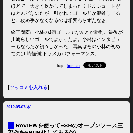
ほどで、大きく吹かしてしまったミドルシュートが
ほとんどなのだが。引かれてゴール前が混雑してる
と、攻め手がなくなるのは相変わらずだなぁ。
終了間際に小林のJ初ゴールでなんとか勝利。最後が
川崎らしいゴールでよかったよ。小林はインタビュ
ーもなんだか初々しかった。写真はその小林の初め
ての(川崎恒例)トラメガパフォーマンス。
Tags:
frontale
[
ツッコミを入れる
]
2012-05-03(木)
■
ReVIEWを使ってESRのオープンソース三
部作をEPUB化してみる(2)