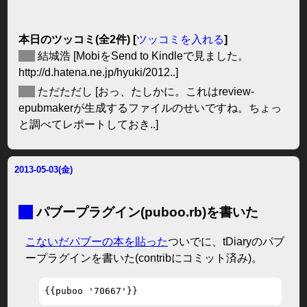
本日のツッコミ(全2件) [
ツッコミを入れる
]
◆
結城浩
[MobiをSend to Kindleで見ました。
http://d.hatena.ne.jp/hyuki/2012..]
◆
ただただし
[おっ、たしかに。これはreview-
epubmakerが生成するファイルのせいですね。ちょっ
と調べてレポートしておき..]
2013-05-03(金)
■
パブープラグイン(puboo.rb)を書いた
こないだパブーの本を貼った
ついでに、tDiaryのパブ
ープラグインを書いた(contribにコミット済み)。
{{puboo '70667'}}