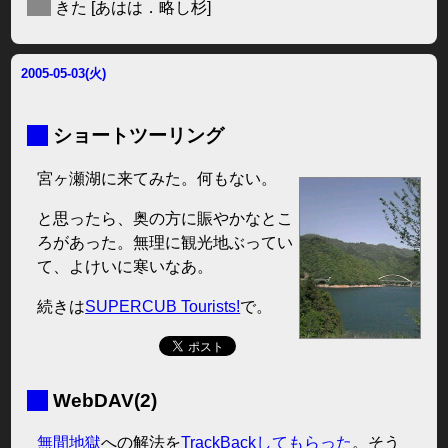
◆
きた
[あはは．略し杉]
2005-05-03(火)
■
ショートツーリング
宮ヶ瀬湖に来てみた。何もない。
と思ったら、奥の方に賑やかなとこ
ろがあった。無理に観光地ぶってい
て、よけいに寒いなあ。
続きは
SUPERCUB Tourists!
で。
■
WebDAV(2)
無間地獄
への解法を
TrackBackしてもらった
。そう