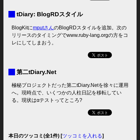
■
tDiary: BlogRDスタイル
BlogKitに
mputさん
のBlogRDスタイルを追加。次の
リリースのタイミングでwww.ruby-lang.orgの方をコ
レにしてしまおう。
■
第二tDiary.Net
極秘プロジェクトだった第二tDiary.Netを徐々に運用
へ。現時点で、いくつかの人柱日記を移転してい
る。現状はαテストってところ?
本日のツッコミ(全1件) [
ツッコミを入れる
]