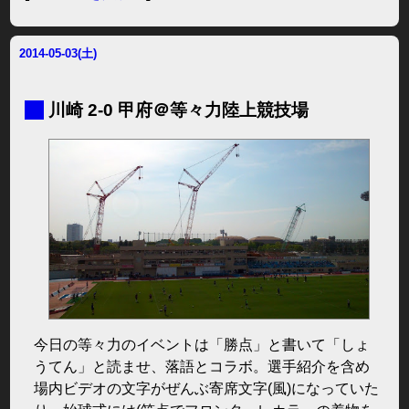
2014-05-03(土)
■
川崎 2-0 甲府＠等々力陸上競技場
今日の等々力のイベントは「勝点」と書いて「しょ
うてん」と読ませ、落語とコラボ。選手紹介を含め
場内ビデオの文字がぜんぶ寄席文字(風)になっていた