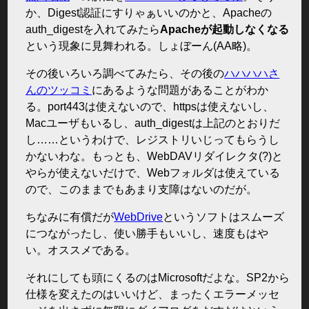
か、Digest認証にすりゃぁいいのかと、Apacheの
auth_digestを入れてみたら
Apacheが起動しなくなる
という現象に見舞われる。しょぼーん(AA略)。
その後いろいろ調べてみたら、その後の
ハハハハさ
んのツッコミ
にあるような問題があることがわか
る。port443は使えないので、httpsは使えないし、
Macユーザもいるし、auth_digestは上記のとおりだ
し……というわけで、レジストリいじってもらうし
かないわな。もっとも、WebDAVリダイレクタ(?)と
やらが使えないだけで、Webフォルダは使えている
ので、このままでもあまり支障はないのだが。
ちなみに有償だが
WebDrive
というソフトはスムーズ
につながったし、使い勝手もいいし、速度もはや
い。オススメである。
それにしても頭にくるのはMicrosoftだよな。SP2から
仕様を変えたのはいいけど、まったくエラーメッセ