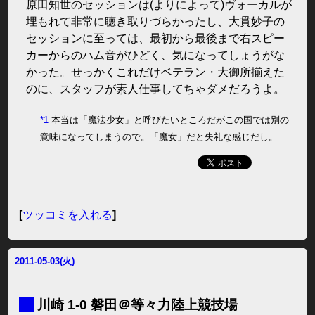
原田知世のセッションは(よりによって)ヴォーカルが
埋もれて非常に聴き取りづらかったし、大貫妙子の
セッションに至っては、最初から最後まで右スピー
カーからのハム音がひどく、気になってしょうがな
かった。せっかくこれだけベテラン・大御所揃えた
のに、スタッフが素人仕事してちゃダメだろうよ。
*1
本当は「魔法少女」と呼びたいところだがこの国では別の
意味になってしまうので。「魔女」だと失礼な感じだし。
[
ツッコミを入れる
]
2011-05-03(火)
■
川崎 1-0 磐田＠等々力陸上競技場