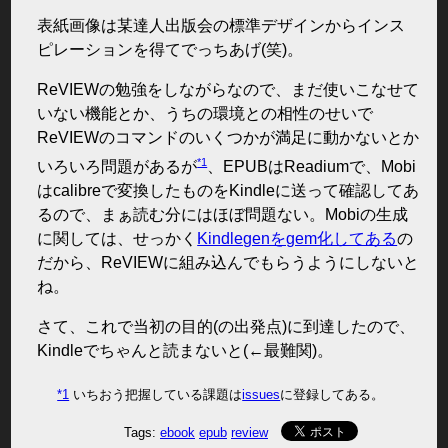
表紙画像は某達人出版会の標準デザインからインス
ピレーションを得てでっちあげ(笑)。
ReVIEWの勉強をしながらなので、まだ使いこなせて
いない機能とか、うちの環境との相性のせいで
ReVIEWのコマンドのいくつかが満足に動かないとか
*1
いろいろ問題があるが
、EPUBはReadiumで、Mobi
はcalibreで変換したものをKindleに送って確認してあ
るので、まぁ読む分にはほぼ問題ない。Mobiの生成
に関しては、せっかく
Kindlegenをgem化してある
の
だから、ReVIEWに組み込んでもらうようにしないと
ね。
さて、これで当初の目的(の出発点)に到達したので、
Kindleでちゃんと読まないと(←最難関)。
*1
いちおう把握している課題は
issues
に登録してある。
Tags:
ebook
epub
review