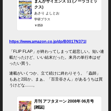
まんがサイエンス 11 (ノーラコミッ
クス)
あさり よしとお
学研プラス
￥859
https://www.amazon.co.jp/dp/B0017N371I
「FLIP FLAP」が終わってしまって超悲しい。短い連
載だったけど、いい結末だった。来月の単行本はぜ
ったい買う。
連載がいくつか、立て続けに終わりそう。「蟲師」
もあと2回か。まぁ、「百舌谷さん」があるうちは買
うけどな……。
月刊 アフタヌーン 2008年 06月号
[雑誌]