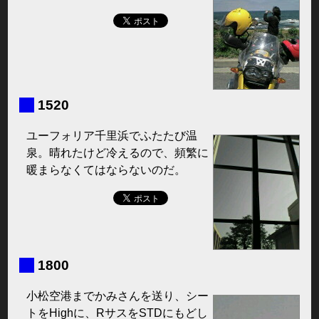
■
1520
ユーフォリア千里浜でふたたび温
泉。晴れたけど冷えるので、頻繁に
暖まらなくてはならないのだ。
■
1800
小松空港までかみさんを送り、シー
トをHighに、RサスをSTDにもどし