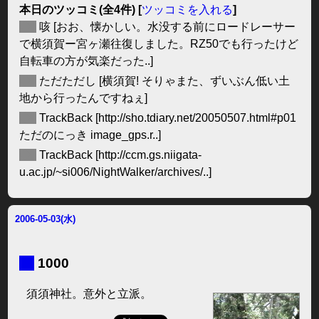
本日のツッコミ(全4件) [
ツッコミを入れる
]
◆
咳
[おお、懐かしい。水没する前にロードレーサー
で横須賀ー宮ヶ瀬往復しました。RZ50でも行ったけど
自転車の方が気楽だった..]
◆
ただただし
[横須賀! そりゃまた、ずいぶん低い土
地から行ったんですねぇ]
◆
TrackBack
[http://sho.tdiary.net/20050507.html#p01
ただのにっき image_gps.r..]
◆
TrackBack
[http://ccm.gs.niigata-
u.ac.jp/~si006/NightWalker/archives/..]
2006-05-03(水)
■
1000
須須神社。意外と立派。