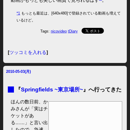
動画がもっとも美しい画質で見られるはず
。
*1
もっとも最近は、[640x480]で登録されている動画も増えて
いるけど。
Tags:
nicovideo
tDiary
[
ツッコミを入れる
]
2010-05-03(月)
■
『
Springfields ~東京場所~
』へ行ってきた
ほんの数日前、か
みさんが「実はチ
ケットがあ
る……」と言い出
したので、急遽、