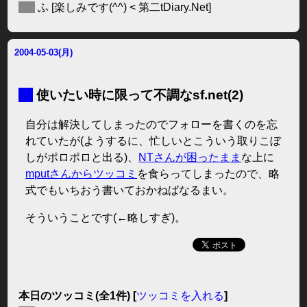
◆
ふ
[楽しみです(^^) < 第二tDiary.Net]
2004-05-03(月)
■
使いたい時に限って不調なsf.net(2)
自分は解決してしまったのでフォローを書くのを忘
れていたが(ようするに、忙しいとこういう取りこぼ
しがポロポロと出る)、
NTさんが困ったまま
な上に
mputさんからツッコミ
を食らってしまったので、略
式でもいちおう書いておかねばなるまい。
そういうことです(←略しすぎ)。
本日のツッコミ(全1件) [
ツッコミを入れる
]