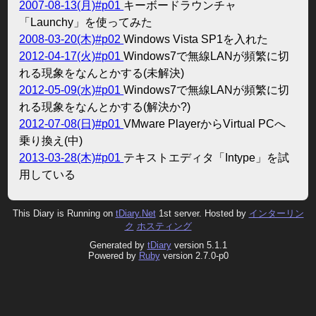
2007-08-13(月)#p01
キーボードラウンチャ
「Launchy」を使ってみた
2008-03-20(木)#p02
Windows Vista SP1を入れた
2012-04-17(火)#p01
Windows7で無線LANが頻繁に切
れる現象をなんとかする(未解決)
2012-05-09(水)#p01
Windows7で無線LANが頻繁に切
れる現象をなんとかする(解決か?)
2012-07-08(日)#p01
VMware PlayerからVirtual PCへ
乗り換え(中)
2013-03-28(木)#p01
テキストエディタ「Intype」を試
用している
This Diary is Running on
tDiary.Net
1st server. Hosted by
インターリン
ク
ホスティング
Generated by
tDiary
version 5.1.1
Powered by
Ruby
version 2.7.0-p0