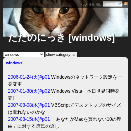
トップ
最新
追記
ただのにっき [windows]
windows
2006-01-24(火)#p01
Windowsのネットワーク設定を一
発変更
2007-01-30(火)#p02
Windows Vista、本日世界同時発
売!
2007-03-08(木)#p01
VBScriptでデスクトップのサイズ
は取れないのかな
2007-03-15(木)#p01
「あなたがMacを買わない10の理
由」に対する庶民の返し