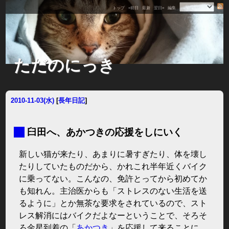
トップ
«前日
最新
翌日»
編集
ただのにっき
2010-11-03(水)
[
長年日記
]
■
臼田へ、あかつきの応援をしにいく
新しい猫が来たり、あまりに暑すぎたり、体を壊し
たりしていたものだから、かれこれ半年近くバイク
に乗ってない。こんなの、免許とってから初めてか
も知れん。主治医からも「ストレスのない生活を送
るように」とか無茶な要求をされているので、スト
レス解消にはバイクだよなーということで、そろそ
ろ金星到着の「
あかつき
」を応援して来ることに。