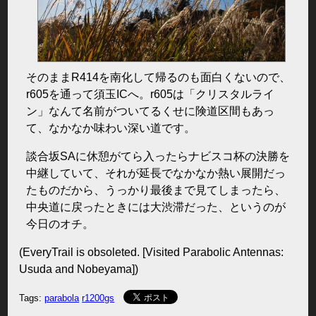
そのままR414を南化して帰るのも面白くないので、
r605を通って須玉ICへ。r605は「クリスタルライ
ン」なんて名前がついてるくせに険道区間もあっ
て、なかなか味わい深い道です。
談合坂SAに休憩がてら入ったらナビスコ杯の決勝を
中継していて、それが延長でなかなか熱い展開だっ
たものだから、うっかり最後まで見てしまったら、
中央道に戻ったときには大渋滞だった、というのが
今日のオチ。
(EveryTrail is obsoleted. [Visited Parabolic Antennas:
Usuda and Nobeyama])
Tags:
parabola
r1200gs