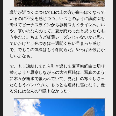
諏訪が近づくにつれて山の上の方が白っぽくなって
いるのに不安を感じつつ、いつものように諏訪ICを
降りてビーナスラインから蓼科スカイラインへ。い
や、寒いのなんのって。夏が終わったと思ったらも
う冬だよ。ちょうど紅葉シーズンじゃないかと思っ
ていたけど、色づきは一週間くらい早まった感じ
で、でもこの気温はもう冬間近だ。やっぱ天候おか
しいよなぁ。
で、もし凍結してたら引き返して麦草峠経由に切り
替えようと思案しながらの大河原峠は、写真のよう
に木々が霧氷で覆われていて、見た目の寒々しさっ
たらもうハンパない。もっとも道路に雪はなく、走
る分にはなんの問題もなかった。