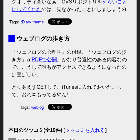
クオリティ高いなぁ。CVSリポジトリを
えらいこと
にしてくれた
のは、見なかったことにしましょう:-)
Tags:
tDiary
theme
■
ウェブログの歩き方
『ウェブログの心理学』の付録、「ウェブログの歩
き方」が
PDFで公開
。かなり普遍性のある内容なの
で、こうして誰もがアクセスできるようになったの
は喜ばしい。
とりあえずGETして、iTunesに入れておいた。っ
て、おれ本もってるやん!
Tags:
weblog
本日のツッコミ(全19件) [
ツッコミを入れる
]