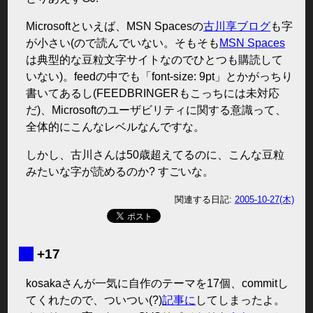
Microsoftといえば、MSN Spacesの
古川享ブログ
も字
が小さい(ので読んでいない。そもそも
MSN Spaces
は典型的な豆粒文字サイトなのでひとつも購読して
いない)。feedの中でも「font-size: 9pt」とかがっちり
書いてあるし(FEEDBRINGERもこっちには未対応
だ)、Microsoftのユーザビリティに関する意識って、
全体的にこんなレベルなんですな。
しかし、古川さんは50歳超えてるのに、こんな豆粒
みたいな字が読めるのか? すごいな。
関連する日記:
2005-10-27(木)
■
+17
kosakaさんが一気に自作のテーマを17個、commitし
てくれたので、ついつい(?)
記事に
してしまったよ。