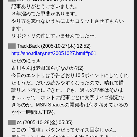
記事ありがとうございました。
３年溜めてた甲斐があります。
やり方を忘れないうちにまたコミットさせてもらい
ます。
リポジトリの件はすいませんでした〜。
◆
TrackBack
(2005-10-27(木) 12:52)
http://sho.tdiary.net/20051027.html#p01
ただのにっき
古川さんは老眼知らずなのか?(2)
今日のエントリは予告どおり10.5ポイントにしてくれ
たようだ。だいぶ読みやすくなったので、晴れて購
読リスト行きにできた。でも、過去の記事はそのま
ま……って、ホントに記事ごとに文字サイズ指定で
きるのか。MSN Spacesの開発者は何を考えているの
か小一時間(以下略)。
◆
cc
(2005-10-28(金) 05:35)
ここの「投稿」ボタンだってサイズ固定じゃん。