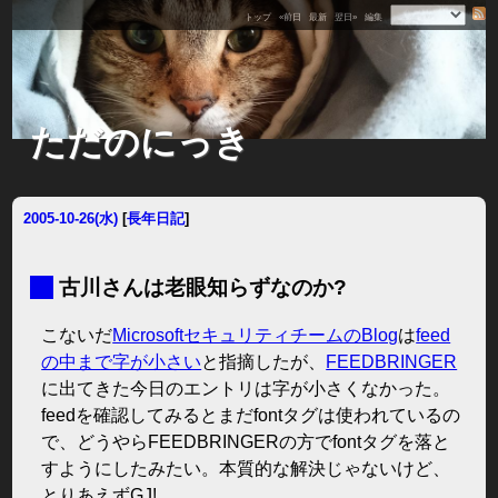
トップ
«前日
最新
翌日»
編集
ただのにっき
2005-10-26(水)
[
長年日記
]
■
古川さんは老眼知らずなのか?
こないだ
MicrosoftセキュリティチームのBlog
は
feed
の中まで字が小さい
と指摘したが、
FEEDBRINGER
に出てきた今日のエントリは字が小さくなかった。
feedを確認してみるとまだfontタグは使われているの
で、どうやらFEEDBRINGERの方でfontタグを落と
すようにしたみたい。本質的な解決じゃないけど、
とりあえずGJ!