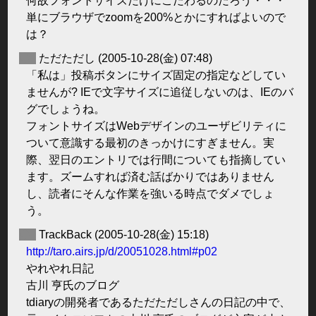
何故フォントサイズだけにこだわるのだろう・・・
単にブラウザでzoomを200%とかにすればよいので
は？
◆
ただただし
(2005-10-28(金) 07:48)
「私は」投稿ボタンにサイズ固定の指定などしてい
ませんが? IEで文字サイズに追従しないのは、IEのバ
グでしょうね。
フォントサイズはWebデザインのユーザビリティに
ついて意識する最初のきっかけにすぎません。実
際、翌日のエントリでは行間についても指摘してい
ます。ズームすれば済む話ばかりではありません
し、読者にそんな作業を強いる時点でダメでしょ
う。
◆
TrackBack
(2005-10-28(金) 15:18)
http://taro.airs.jp/d/20051028.html#p02
やれやれ日記
古川 亨氏のブログ
tdiaryの開発者であるただただしさんの日記の中で、