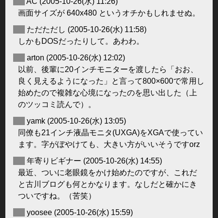
◆
AC
(2005-10-26(水) 11:26)
画面サイズが 640x480 というオチかもしれませぬ。
◆
ただただし
(2005-10-26(水) 11:58)
しかもDOSだったりして。あわわ。
◆
arton
(2005-10-26(水) 12:02)
以前、後輩に20インチモニターを渡したら「おお、
良く見えるようになった」と言って800×600で常用し
始めたので複雑な心境になったのを思い出した（上
のツッコミ読んで）。
◆
yamk
(2005-10-26(水) 13:05)
同僚も21インチ液晶モニタ(UXGA)をXGAで使ってい
ます。字がぼやけても、大きい方がいいそうですorz
◆
年寄りビギナー
(2005-10-26(水) 14:55)
最近、ついに老眼鏡をかけ始めたのですが、これだ
と古川ブログも何とかなります。なしだと確かにき
ついですね。（苦笑）
◆
yoosee
(2005-10-26(水) 15:59)