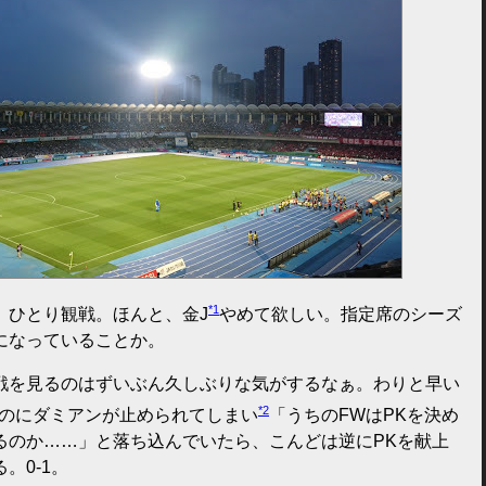
*1
、ひとり観戦。ほんと、金J
やめて欲しい。指定席のシーズ
になっていることか。
戦を見るのはずいぶん久しぶりな気がするなぁ。わりと早い
*2
たのにダミアンが止められてしまい
「うちのFWはPKを決め
るのか……」と落ち込んでいたら、こんどは逆にPKを献上
。0-1。