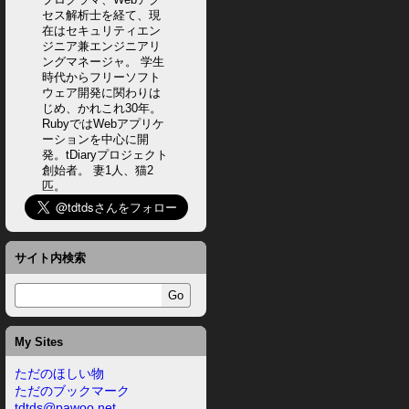
セス解析士を経て、現
在はセキュリティエン
ジニア兼エンジニアリ
ングマネージャ。 学生
時代からフリーソフト
ウェア開発に関わりは
じめ、かれこれ30年。
RubyではWebアプリケ
ーションを中心に開
発。tDiaryプロジェクト
創始者。 妻1人、猫2
匹。
サイト内検索
My Sites
ただのほしい物
ただのブックマーク
tdtds@pawoo.net