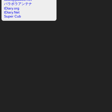
パラボラアンテナ
tDiary.org
tDiary.Net
Super Cub