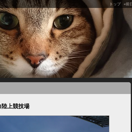
トップ
«前
力陸上競技場