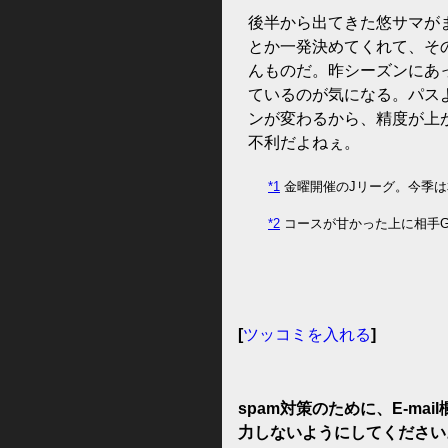
後半から出てきた悠サマが
とか一発決めてくれて、そ
んものだ。昨シーズンにあ
ているのが気になる。パス
ンが変わるから、精度が上
不利だよねぇ。
*1
金曜開催のJリーグ。今季は
*2
コースが甘かった上に相手G
[
ツッコミを入れる
]
spam対策のために、E-ma
力しないようにしてください