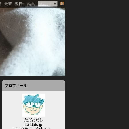
日
最新
翌日»
編集
プロフィール
ただただし
t@tdtds.jp
プログラマ、Webアク