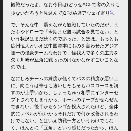
観戦だったよ。なお今日は(どうせACLで客の入りも
*1
少ないだろうと見込んで)1FのA席アウェイ寄り
。
で、そんな中、震えながら観戦していたのだが、ま
たもやドローで「今期まだ勝ち試合を見てない」と
いう状況はまだ続くのであった。とほほ。もっとも
広州恒大といえば中国資本にものを言わせたアジア
随一の強豪チームなわけで、怪我人で多くの主力を
欠く川崎が互角に戦ったのはなかなかすごいことな
のでは。
なにしろチームの練度が低くてパスの精度が悪い上
に、向こうは寄せも速いしそもそもパスコースを消
すのが上手いから、しょっちゅう相手にインターセ
プトされてしまうから、ボールのキープがぜんぜん
できない。後半からケンゴが投入されたけど、全体
的にレベルが低いからそれだけで何か改善されるわ
けでもない。とはいえ防戦一方というわけでもな
く、ほんとに「互角」という感じだったから、ほん