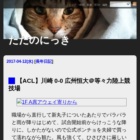
トップ
«前日
最新
翌日»
編集
ただのにっき
2017-04-12(水)
[
長年日記
]
■
【ACL】川崎 0-0 広州恒大＠等々力陸上競
技場
職場から直行して新丸子についたあたりでパラパラ
と雨が降りはじめて、試合開始前からけっこうな降
りに。しかたがないので公式ポンチョを夫婦で買っ
て濡れながら観た。風も強くて、ひさびさに厳しい