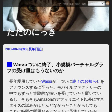
トップ
«前日
最新
翌日»
編集
ただのにっき
2012-08-02(木)
[
長年日記
]
■
Wassrついに終了、小規模バーチャルグラ
フの受け皿はもうないのか
長年愛用していた
Wassr
が、ついに
終了のお知らせ
を
アナウンスするに至った。モバイルファクトリーの
中でもずっと実験的な扱いを受けていたと聞いてい
るし、そもそもAmazonのアフィリエイト以外にマネ
タイズの試みがほとんどなかったことからしても、
これは時間の問題だろうなぁとは予測していたが。