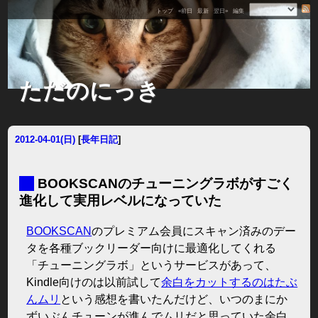
トップ
«前日
最新
翌日»
編集
ただのにっき
2012-04-01(日)
[
長年日記
]
■
BOOKSCANのチューニングラボがすごく
進化して実用レベルになっていた
BOOKSCAN
のプレミアム会員にスキャン済みのデー
タを各種ブックリーダー向けに最適化してくれる
「チューニングラボ」というサービスがあって、
Kindle向けのは以前試して
余白をカットするのはたぶ
んムリ
という感想を書いたんだけど、いつのまにか
ずいぶんチューンが進んでムリだと思っていた余白