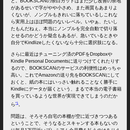
ど。BOOKSCANの余白カットはまだ少し改善の余地
があるせいで字がやや小さめ、また画質もあまりよ
くないが、ノンブルもきれいに落ちているしこれな
ら実用上はほぼ問題のないレベル。いやぁ、たいし
たもんだねぇ。本当にノンブルを完全自動で切り落
とせるのかどうか疑念もあるが、急いでいるときや
自分でKindlizeしたくないなら十分に選択肢になる。
さらに最近はチューニング済のPDFをDropboxや
Kindle Personal Documentsに送りつけてくれたりす
るので、BOOKSCANのサービスの利便性はめっちゃ
高い。これでAmazonの送り先をBOOKSCANにして
おくと、紙の本にはいっさい触れることなく勝手に
Kindleにデータが届くという、まるで本当の電子書籍
を買っているような世界が実現できてしまうのだか
*1
ら
。
問題は、そろそろ自宅の本棚が空に近づきつつある
ということで、そうなるとスキャンする本もないの