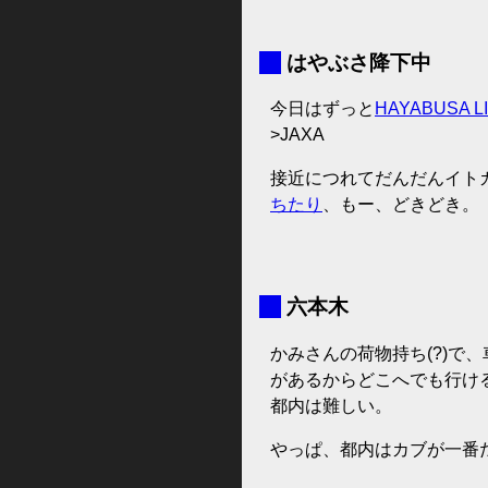
■
はやぶさ降下中
今日はずっと
HAYABUSA L
>JAXA
接近につれてだんだんイト
ちたり
、もー、どきどき。
■
六本木
かみさんの荷物持ち(?)で
があるからどこへでも行け
都内は難しい。
やっぱ、都内はカブが一番