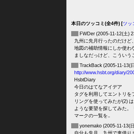
本日のツッコミ(全4件) [
ツッ
◆
FWDer
(2005-11-12(土) 2
九州に先月行ったのだけど
地図の補助情報にしか使わ
ましなだっけど、こういう
◆
TrackBack
(2005-11-13(日
http://www.hsbt.org/diary/2
HsbtDiary
今日のはてなアイデア
タグを利用してエントリを
リングを使ってみたが(2)
ような要望を探してみた。
マークの一覧を..
◆
yonemako
(2005-11-13(日
自分も先月、九州で車借り