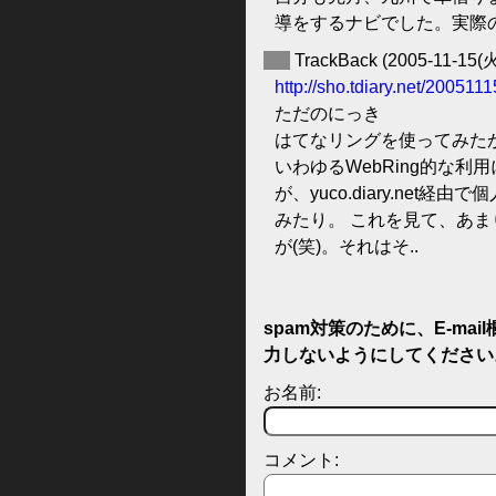
導をするナビでした。実際
◆
TrackBack
(2005-11-15(火
http://sho.tdiary.net/200511
ただのにっき
はてなリングを使ってみたが(
いわゆるWebRing的な
が、yuco.diary.ne
みたり。 これを見て、あ
が(笑)。それはそ..
spam対策のために、E-ma
力しないようにしてください
お名前:
コメント: