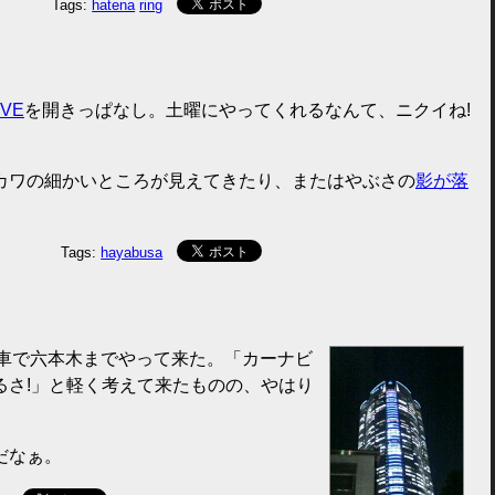
Tags:
hatena
ring
IVE
を開きっぱなし。土曜にやってくれるなんて、ニクイね!
カワの細かいところが見えてきたり、またはやぶさの
影が落
Tags:
hayabusa
、車で六本木までやって来た。「カーナビ
るさ!」と軽く考えて来たものの、やはり
だなぁ。