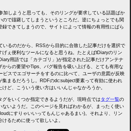
は、参加しようと思っても、そのリングが要求している話題ばか
いので躊躇してしまうというところだ。逆にちょっとでも関
登録できてしまうので、サイトによって情報の有用性にばら
ているのだから、RSSから目的に合致した記事だけを選択で
げぇ便利なツールになると思うね。たとえばtDiaryのリン
(tDiary用語では「カテゴリ」)が指定された記事だけアンテナ
からの要望やTips、バグ報告を吸い上げる、とても有用な
サービスでエゴサーチをするのに比べて、ユーザの意図が反映
まるだろうし。RDFのdc:subject要素って有効に使われ
たけど、こういう使い方はいいんじゃなかろうか。
タグをいくつか指定できるようだが、現時点では
タグ一覧
の
いないようだ。このページを見ればわかるが、まったく使い
 cloudにすりゃいいってもんじゃあるまい)。それより、リン
分けるために使って欲しいよ。