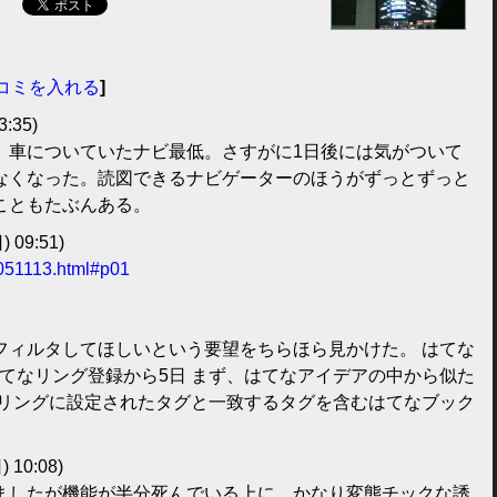
コミを入れる
]
3:35)
、車についていたナビ最低。さすがに1日後には気がついて
なくなった。読図できるナビゲーターのほうがずっとずっと
こともたぶんある。
) 09:51)
0051113.html#p01
フィルタしてほしいという要望をちらほら見かけた。 はてな
 はてなリング登録から5日 まず、はてなアイデアの中から似た
 リングに設定されたタグと一致するタグを含むはてなブック
) 10:08)
ましたが機能が半分死んでいる上に、かなり変態チックな誘