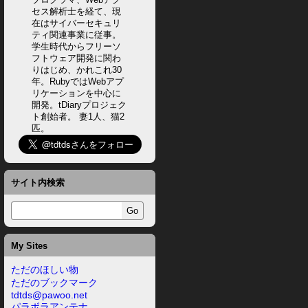
セス解析士を経て、現
在はサイバーセキュリ
ティ関連事業に従事。
学生時代からフリーソ
フトウェア開発に関わ
りはじめ、かれこれ30
年。RubyではWebアプ
リケーションを中心に
開発。tDiaryプロジェク
ト創始者。 妻1人、猫2
匹。
サイト内検索
My Sites
ただのほしい物
ただのブックマーク
tdtds@pawoo.net
パラボラアンテナ