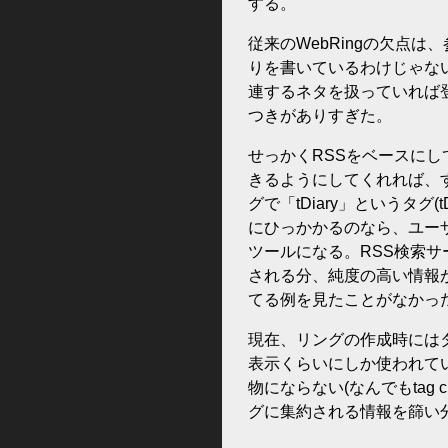
する。
従来のWebRingの欠点
りを書いているわけじゃな
連するネタを扱っていれば
つきがありすぎた。
せっかくRSSをベースにし
きるようにしてくれれば、す
グで「tDiary」というタグ
にひっかかるのなら、ユーザ
ツールになる。RSS検索
される分、純度の高い情報が集
てる例を見たことがなかっ
現在、リングの作成時には
表示くらいにしか使われて
物にならない(なんでもtag
グに集約される情報を篩い