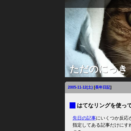
ただのにっき
2005-11-12(土)
[
長年日記
]
■
はてなリングを使ってみ
先日の記事
にいくつか反応
指定してある記事だけにす