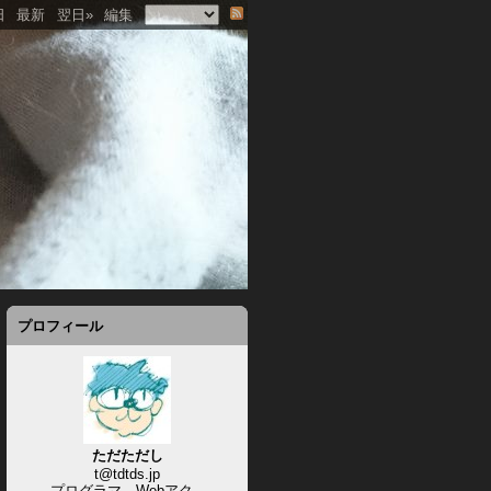
日
最新
翌日»
編集
プロフィール
ただただし
t@tdtds.jp
プログラマ、Webアク