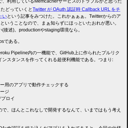
、利用しているMemcacherサービスのトラブルかと思った
ろたどっていくと
Twitter が OAuth 認証時 Callback URL をチ
たい
という記事をみつけた。これかぁぁぁ。Twitterからのア
たということなので、まぁ知らずにほっといたおれが悪い。
)。productionやstaging環境なら。
Appsである。
とはHeroku Pipeline内の一機能で、GitHub上に作られたプルリク
インスタンスを作ってくれる超便利機能である。つまり:
ー用のアプリで動作チェックする
マージ
にデプロイ
ので、ほんとこれなしで開発するなんて、いまではもう考え