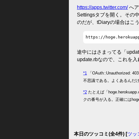
https://apps.twitter.com/
へア
Settingsタブを開く。その
のだが、tDiaryの場合はこ
https://hoge.herokuap
途中にはさまってる「updat
update.rbなので、こ
*1
「OAuth::Unauthori
不思議である。よくあるんだ
*2
たとえば「hoge.herokuapp.
クの番号が入る。正確にはhogeは
本日のツッコミ(全4件) [
ツッ