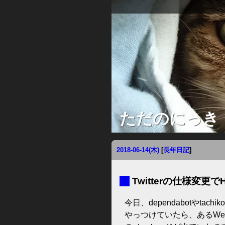
ただのにっき
2018-06-14(木)
[
長年日記
]
■
Twitterの仕様変更で
今日、dependabotやta
やっつけていたら、あるWebア