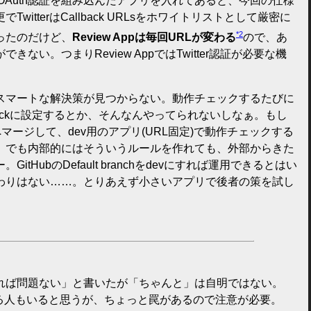
er OAuth認証を組み込んだアプリを入れてあると、今回の仕様
witterはCallback URLsをホワイトリストとして厳密に
*2
ったのだけど、
Review Appは毎回URLが変わる
ので、あ
ない。つまりReview AppではTwitter認証が必要な機
スマートな解決策が見つからない。動作チェックするたびに
Callbackに設定するとか、そんなんやってられないしなぁ。もし
マージして、dev用のアプリ(URL固定)で動作チェックする
。でも内部的にはそういうルールを作れても、外部からきた
GitHubのDefault branchをdevにすれば運用できるとはい
わりはない……。とりあえず小さいアプリで後者の策を試し
れば問題ない」と書いたが「ちゃんと」は自明ではない。
動かしてる人もいると思うが、ちょっと罠があるので注意が必要。