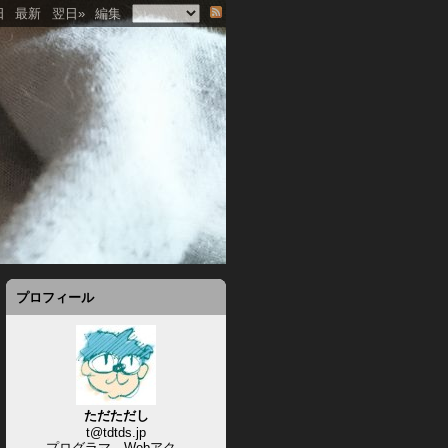
日
最新
翌日»
編集
プロフィール
ただただし
t@tdtds.jp
プログラマ、Webアク