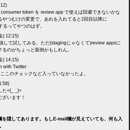
:12)
を切った consumer token を review app で使えば回避できないかな
るやつむけの変更で、あれを入れてると2回目以降に
ップするってやつのはず。
金) 12:15)
試してみる。ただ(stagingじゃなくて)review appsに
するのがちょっと面倒かもしれん。
金) 14:15)
th Twitter
もここのチェックなど入っていなかったよ。
1:58)
(_ _)>
ございます！
il欄を隠してあります。もしE-mail欄が見えていても、何も入
。