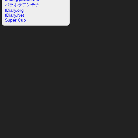
パラボラアンテナ
tDiary.org
tDiary.Net
Super Cub