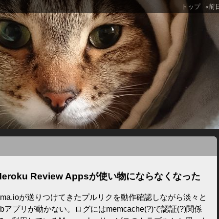
トップ
«前
Heroku Review Appsが使い物にならなくなった
chikoma.ioが送りつけてきたプルリクを動作確認しながら淡々と
プリが動かない。ログにはmemcache(?)で認証(?)関係