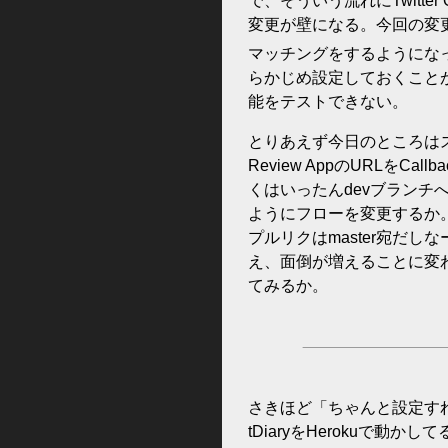
で、そういう流れにTwitt
変更が壁になる。今回の変更でT
マッチングをするようにな
らかじめ設定しておくことができ
能をテストできない。
とりあえず今日のところは
Review AppのURLを
くはいったんdevブランチへ
ようにフローを変更するか
プルリクはmaster宛だしなー。
え、面倒が増えることに変
てみるか。
さきほど「ちゃんと設定す
tDiaryをHerokuで