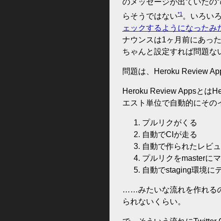
のメッセージが出ていたので
*1
らそうではない
。いろい
ェックするようになったみ
ナウンスは1ヶ月前にあっ
ちゃんと設定すれば問題ない(後述
問題は、Heroku Review 
Heroku Review Apps
エスト単位で自動的にその
プルリクがくる
自動でCIが走る
自動で作られたレビュ
プルリクをmasterに
自動でstaging環境
……みたいな流れを作れる
られないくらい。