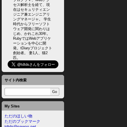
セス解析士を経て、現
在はセキュリティエン
ジニア兼エンジニアリ
ングマネージャ。 学生
時代からフリーソフト
ウェア開発に関わりは
じめ、かれこれ30年。
RubyではWebアプリケ
ーションを中心に開
発。tDiaryプロジェクト
創始者。 妻1人、猫2
匹。
サイト内検索
My Sites
ただのほしい物
ただのブックマーク
tdtds@pawoo.net