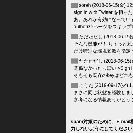
◆
sorah
(2018-06-15(金) 12
sign in with Twitter 
あ。あれが有効になってい
authorizeページをスキ
◆
ただただし
(2018-06-15(
そんな機能が！ ちょっと勉強して
だけ特別な環境変数を指定
◆
ただただし
(2018-06-15(
関係なかったっぽい >Sign in wi
そもそも既存のkeyはどれ
◆
こうた
(2019-09-17(火) 1
まさに同じ状態を経験しました<
参考になる情報ありがとう
spam対策のために、E-ma
力しないようにしてください