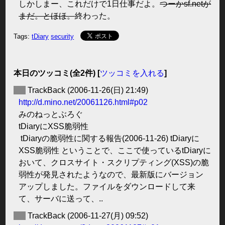
しかしまー、これだけで1日仕事だよ。
つーかsf.netが
まだ。とほほ。
終わった。
Tags:
tDiary
security
本日のツッコミ(全2件) [
ツッコミを入れる
]
◆
TrackBack
(2006-11-26(日) 21:49)
http://d.mino.net/20061126.html#p02
みのねっとぶろぐ
tDiaryにXSS脆弱性
tDiaryの脆弱性に関する報告(2006-11-26) tDiaryに
XSS脆弱性 ということで、ここで使っているtDiaryに
おいて、クロスサイト・スクリプティング(XSS)の脆
弱性が発見されたようなので、最新版にバージョン
アップしました。ファイルをダウンロードして来
て、サーバに送って、..
◆
TrackBack
(2006-11-27(月) 09:52)