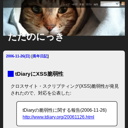
トップ
«前日
最新
翌日»
編集
ただのにっき
2006-11-26(日)
[
長年日記
]
■
tDiaryにXSS脆弱性
クロスサイト・スクリプティング(XSS)脆弱性が発見
されたので、対応を公表した:
tDiaryの脆弱性に関する報告(2006-11-26)
http://www.tdiary.org/20061126.html