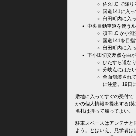
佐久I.C.で降り
国道141に入っ
臼田町内に入っ
中央自動車道を使うル
須玉I.C.か小淵
国道141を目
臼田町内に入っ
下小田切交差点を曲が
ひたすら道なり
分岐点にはた
全面舗装され
に注意。19日
敷地に入ってすぐの受付で
かの個人情報を提出する(
名札は持って帰ってよい。
駐車スペースはアンテナと
よう。とはいえ、見学者は