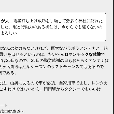
々が人工衛星打ち上げ成功を祈願して数多く神社に訪れた
ました。暇と行動力のある御仁は、今からでも遅くないの
とよろしい
はなんの効力もないけれど、巨大なパラボラアンテナと一緒
に思いをはせるというのは、
たいへんロマンチックな体験
で
は25日なので、23日の勤労感謝の日もおそらくアンテナは
八ヶ岳周辺は紅葉シーズンのラストチャンスでもあるので、
機である。
方法。山奥にあるので車が必須。自家用車でよし、レンタカ
過ごすわけではないから、臼田駅からタクシーでもいいけ
ート
信越自動車道へ