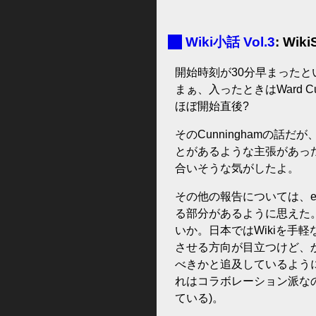
■
Wiki小話 Vol.3
: Wik
開始時刻が30分早まった
まぁ、入ったときはWard 
ほぼ開始直後?
そのCunninghamの話だが
とがあるような主張があった
合いそうな気がしたよ。
その他の報告については、e
る部分があるように思えた。
いか。日本ではWikiを手
させる方向が目立つけど、
べきかと追及しているように
れはコラボレーション派な
ている)。