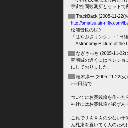
宇宙空間観測所とセットで
◆
TrackBack
(2005-11-22(火
http://smatsu.air-nifty.com/
松浦晋也のL/D
「はやぶさリンク」：1日
Astronomy Picture of 
◆
なぎさっち
(2005-11-22(
竜岡城の近くにはペンショ
にしておりました。
◆
植木淳一
(2005-11-22(火)
>臼田詣で
ついでにお賽銭箱を作った
神社にはお賽銭箱が必ずあ
これでＪＡＸＡの少ない予
ん札束を置いてく人のため