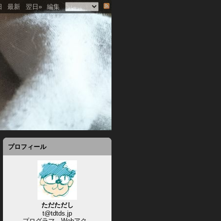
日
最新
翌日»
編集
プロフィール
ただただし
t@tdtds.jp
プログラマ、Webアク