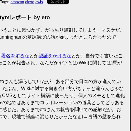
Tags:
amazon
alexa
awis
iSymレポート by eto
ということに気づかず、がっちり遅刻してしまう。マヌケだ。
Cunninghamの基調講演の話が始まったところだったので、
、
署名をするな
とか
認証をかけるな
とか、自分でも書いたこ
ことが報告され、なんだかヤツとは(Wikiに関しては)馬が
toさんも漏らしていたが、ある部分で日本の方が進んでい
たぶん、Wikiに対する向き合い方がちょっと違うんじゃな
軽なCMSとしてサイト構築に使ったり、個人のメモとして進化
かの地ではあくまでコラボレーションの道具としてどうある
感じた。あくまでetoさんの報告を聞いての感触だが。お
ので、現地で議論に混じりたかったなぁ(←言語の壁を忘れ