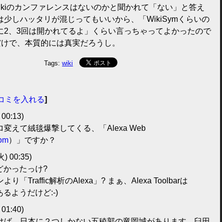
Wikiのカンファレンスはないのかと聞かれて「ない」と答え
少しハッタリが混じってもいいから、「WikiSymくらいの
に2、3回は開かれてるよ」くらい言っちゃってよかったので
だけで、本質的には真実だろうし。
Tags:
wiki
コミを入れる
]
 00:13)
ロ変えて絨毯爆撃してくる、「Alexa Web
com
）」ですか？
火) 00:35)
ひどかったっけ?
raffic解析のAlexa」? まぁ、Alexa Toolbarは
あるようだけど:-)
 01:40)
けば、日本に２つしかない五稜郭の竜岡城があります。臼田