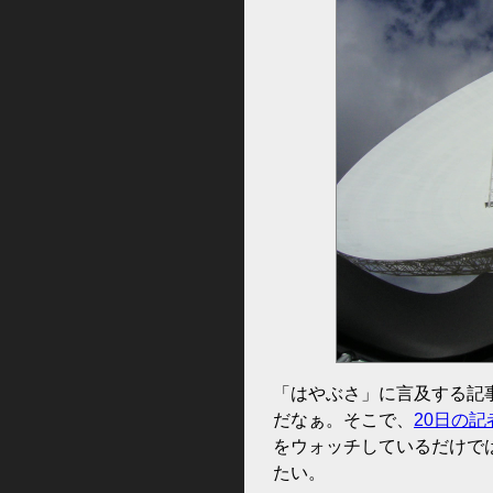
「はやぶさ」に言及する記
だなぁ。そこで、
20日の記
をウォッチしているだけで
たい。