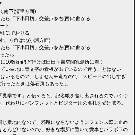
る
て南下(清里方面)
たら「下小田切」交差点を右(西)に曲がる
ート
沢I.C.でおりる
指す。方角は北(小諸方面)
たら「下小田切」交差点を左(西)に曲がる
ったら
に10数kmほど行けば臼田宇宙空間観測所に着く
いてい白地に青文字の看板が出ているので迷うことはない
てはいるものの、しょせん林道なので、スピードの出しすぎ
に行ったときは落石跡もあったし
「見学です」と伝えると、記名帳を差し出されるのでいくつ
笑)。代わりにパンフレットとビジター用の名札を受け取る。
同じ敷地内なので、邪魔にならないようにフェンス際に止め
ほとんどいないので、好きな場所に置いて愛車とパラボラの