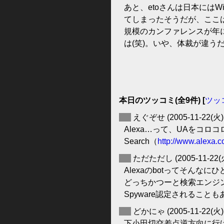
あと、etoさんは日本には
てしまったそうだが、ここは
規模のカンファレンスが年
は(笑)。いや、体裁が違う
本日のツッコミ(全9件) [
ツッ
◆
えぐぞせ
(2005-11-22(火)
Alexa…って、UAをコロコ
Search（
http://www.alexa.
◆
ただただし
(2005-11-22(
Alexaのbotってそんなに
どっちかつーと検索エンジンより「T
Spyware認定されることも
◆
どかにゃ
(2005-11-22(火)
下小田切交差点逆方向に行