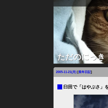
ただのにっき
2005-11-21(月)
[
長年日記
]
■
臼田で「はやぶさ」