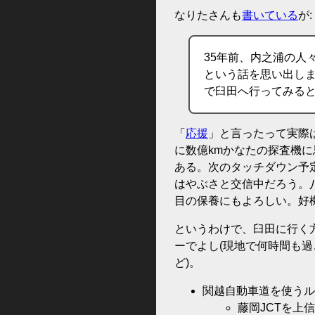
なりたさんも
書いている
が:
35年前、内之浦の人
という話を思い出し
で臼田へ行ってみる
「
応援
」と言ったって実際
に数億kmかなたの探査機
ある。次のタッチダウン予定
はやぶさと交信中だろう。
目の保養にもよろしい。好
というわけで、臼田に行く
ーでよし(現地で何時間も
ど)。
関越自動車道を使うル
藤岡JCTを上