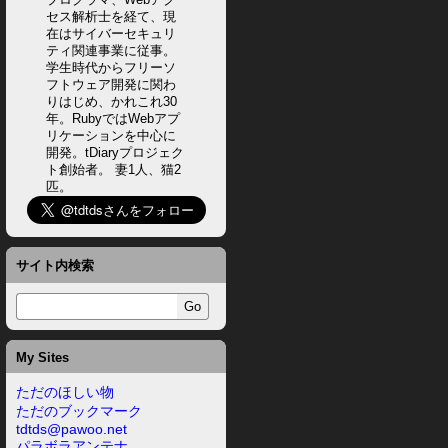
セス解析士を経て、現
在はサイバーセキュリ
ティ関連事業に従事。
学生時代からフリーソ
フトウェア開発に関わ
りはじめ、かれこれ30
年。RubyではWebアプ
リケーションを中心に
開発。tDiaryプロジェク
ト創始者。 妻1人、猫2
匹。
サイト内検索
My Sites
ただのほしい物
ただのブックマーク
tdtds@pawoo.net
パラボラアンテナ