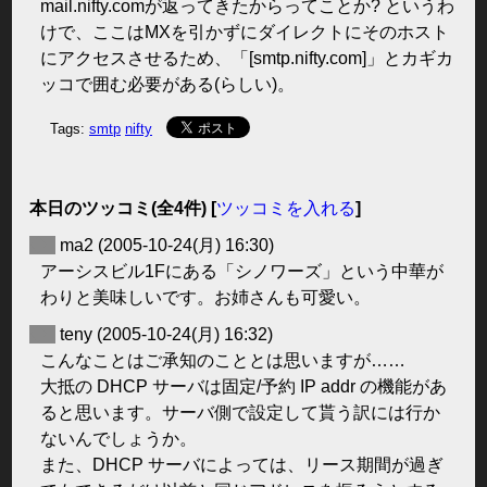
mail.nifty.comが返ってきたからってことか? というわ
けで、ここはMXを引かずにダイレクトにそのホスト
にアクセスさせるため、「[smtp.nifty.com]」とカギカ
ッコで囲む必要がある(らしい)。
Tags:
smtp
nifty
本日のツッコミ(全4件) [
ツッコミを入れる
]
◆
ma2
(2005-10-24(月) 16:30)
アーシスビル1Fにある「シノワーズ」という中華が
わりと美味しいです。お姉さんも可愛い。
◆
teny
(2005-10-24(月) 16:32)
こんなことはご承知のこととは思いますが……
大抵の DHCP サーバは固定/予約 IP addr の機能があ
ると思います。サーバ側で設定して貰う訳には行か
ないんでしょうか。
また、DHCP サーバによっては、リース期間が過ぎ