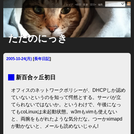
トップ
«前日
最新
翌日»
編集
ただのにっき
2005-10-24(月)
[
長年日記
]
■
新百合ヶ丘初日
オフィスのネットワークポリシーが、DHCPしか認め
ていないというのを知って愕然とする。サーバが立
てられないではないか。というわけで、午後になっ
てもcoLinuxは未起動状態。w3mもvimも使えない
と、両腕をもがれたような気分だな。つーかximapd
が動かないと、メールも読めないじゃん!