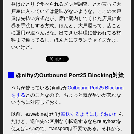
昼はひとりで食べられるメシ屋調査。とか言って大
戸屋に入っていては意味がないような。ここの大戸
屋は先払い方式だが、席に案内してくれた店員に食
券を手渡しする方式。ほんと、大戸屋って、店ごと
に運用が違うんだな。出てきた料理に使われてる材
料まで違ってるし。ほんとにフランチャイズかよ。
いいけど。
■
@niftyのOutbound Port25 Blocking対策
うちが使っている@niftyが
Outbound Port25 Blocking
をする
とのことなので、ちょっと気が早いが忘れな
いうちに対応しておく。
以前、ezweb.ne.jpだけ
転送するようにしておいた
ん
だけど、送信先の区別なく転送するならrelayhostを
使えばいいので、transportは不要である。それから、