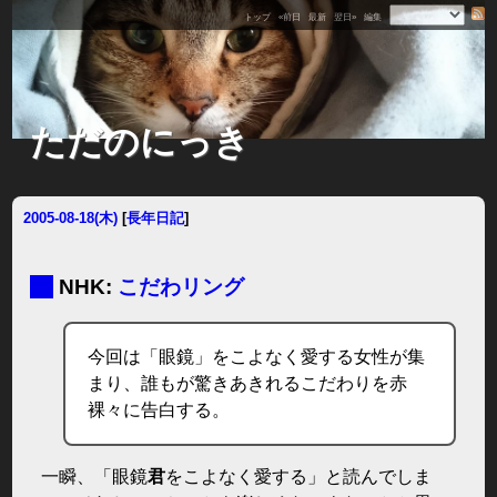
トップ
«前日
最新
翌日»
編集
ただのにっき
2005-08-18(木)
[
長年日記
]
■
NHK:
こだわリング
今回は「眼鏡」をこよなく愛する女性が集
まり、誰もが驚きあきれるこだわりを赤
裸々に告白する。
一瞬、「眼鏡
君
をこよなく愛する」と読んでしま