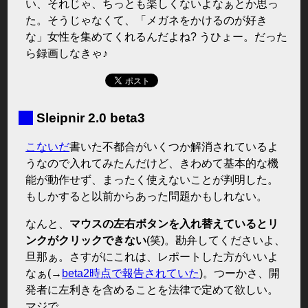
い、それじゃ、ちっとも楽しくないよなぁとか思っ
た。そうじゃなくて、「メガネをかけるのが好き
な」女性を集めてくれるんだよね? うひょー。だった
ら録画しなきゃ♪
■
Sleipnir 2.0 beta3
こないだ
書いた不都合がいくつか解消されているよ
うなので入れてみたんだけど、きわめて基本的な機
能が動作せず、まったく使えないことが判明した。
もしかすると以前からあった問題かもしれない。
なんと、
マウスの左右ボタンを入れ替えているとリ
ンクがクリックできない
(笑)。勘弁してくださいよ、
旦那ぁ。さすがにこれは、レポートした方がいいよ
なぁ(→
beta2時点で報告されていた
)。つーかさ、開
発者に左利きを含めることを法律で定めて欲しい。
マジで。