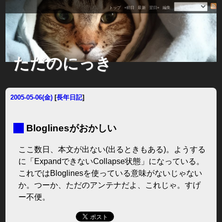
トップ
«前日
最新
翌日»
編集
ただのにっき
2005-05-06(金)
[
長年日記
]
■
Bloglinesがおかしい
ここ数日、本文が出ない(出るときもある)。ようする
に「ExpandできないCollapse状態」になっている。
これではBloglinesを使っている意味がないじゃない
か。つーか、ただのアンテナだよ、これじゃ。すげ
ー不便。