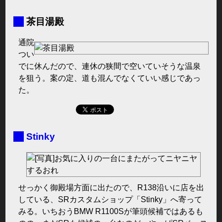
■
茶目湯殿
通院
つい
でに休んだので、連休の狭間で空いていそうな温泉
を狙う。案の定、道も混んでなくていい感じであっ
た。
■
Stinky
せっかく御殿場方面に出たので、R138沿いに店を出
している、SRカスタムショップ「Stinky」へ寄って
みる。いちおうBMW R1100Sが筆頭候補ではあるも