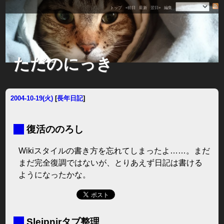
トップ
«前日
最新
翌日»
編集
ただのにっき
2004-10-19(火)
[
長年日記
]
■
復活ののろし
Wikiスタイルの書き方を忘れてしまったよ……。まだ
まだ完全復調ではないが、とりあえず日記は書ける
ようになったかな。
■
Sleipnirタブ整理