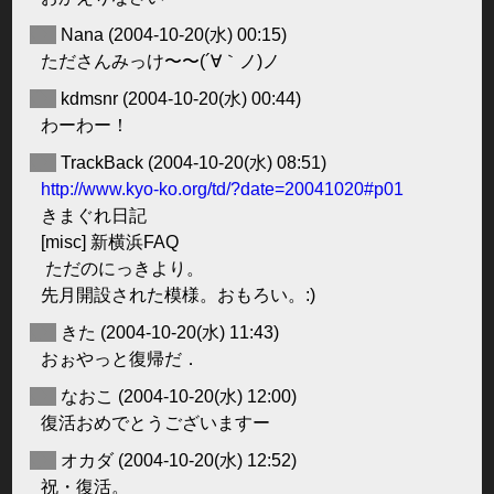
◆
Nana
(2004-10-20(水) 00:15)
たださんみっけ〜〜(´∀｀ノ)ノ
◆
kdmsnr
(2004-10-20(水) 00:44)
わーわー！
◆
TrackBack
(2004-10-20(水) 08:51)
http://www.kyo-ko.org/td/?date=20041020#p01
きまぐれ日記
[misc] 新横浜FAQ
ただのにっきより。
先月開設された模様。おもろい。:)
◆
きた
(2004-10-20(水) 11:43)
おぉやっと復帰だ．
◆
なおこ
(2004-10-20(水) 12:00)
復活おめでとうございますー
◆
オカダ
(2004-10-20(水) 12:52)
祝・復活。