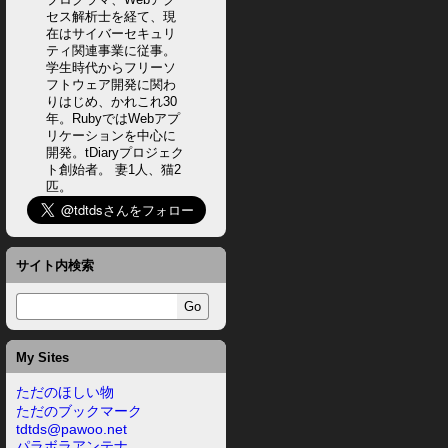
セス解析士を経て、現
在はサイバーセキュリ
ティ関連事業に従事。
学生時代からフリーソ
フトウェア開発に関わ
りはじめ、かれこれ30
年。RubyではWebアプ
リケーションを中心に
開発。tDiaryプロジェク
ト創始者。 妻1人、猫2
匹。
サイト内検索
My Sites
ただのほしい物
ただのブックマーク
tdtds@pawoo.net
パラボラアンテナ