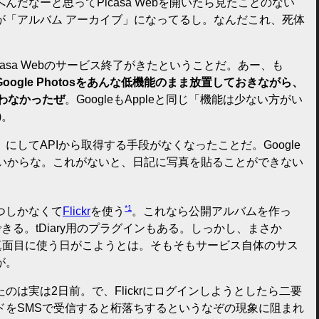
だなーと思ってPicasa Webを開いたら見たことのない
が「アルバム アーカイブ」になってるし。なんだこれ、死体
asa Webのサービス終了がきたということだ。あー、も
oogle Photosをあんな低機能のまま放置しておきながら、
思わなかったぜ
。GoogleもAppleと同じ「機能は少ない方がい
)。
にしてAPIから取得する手段がなくなったことだ。Google
能ないからな。これがないと、日記に写真を貼ることができない
*1
つしかなくて
Flickr
を使う
。これなら公開アルバムを作っ
きる。tDiary用のプラグインもある。しっかし、まさか
krを真面目に使う日がこようとは。そもそもサービス自体のサス
が。
のは実は2日前。で、Flickrにログインしようとしたら二要
ドをSMSで受信すると桁落ちするというなぞの現象に阻まれ