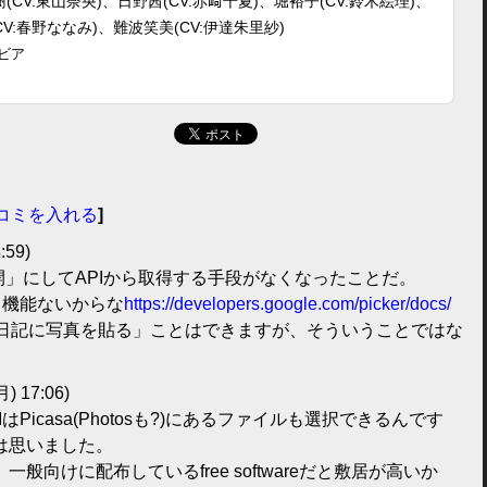
(CV:東山奈央)、日野茜(CV:赤﨑千夏)、堀裕子(CV:鈴木絵理)、
CV:春野ななみ)、難波笑美(CV:伊達朱里紗)
ビア
コミを入れる
]
:59)
開」にしてAPIから取得する手段がなくなったことだ。
ういう機能ないからな
https://developers.google.com/picker/docs/
ととれて「日記に写真を貼る」ことはできますが、そういうことではな
月) 17:06)
PIはPicasa(Photosも?)にあるファイルも選択できるんです
は思いました。
般向けに配布しているfree softwareだと敷居が高いか