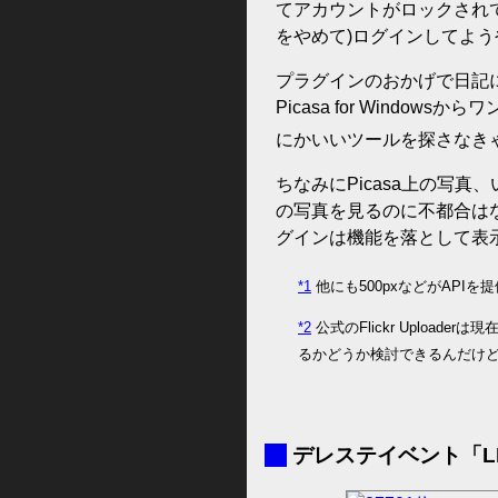
てアカウントがロックされて
をやめて)ログインしてよ
プラグインのおかげで日記
Picasa for Wind
にかいいツールを探さなき
ちなみにPicasa上の写
の写真を見るのに不都合はな
グインは機能を落として表
*1
他にも500pxなどがAPI
*2
公式のFlickr Upload
るかどうか検討できるんだけ
■
デレステイベント「LIVE 