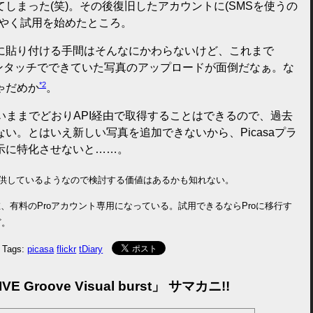
しまった(笑)。その後復旧したアカウントに(SMSを使うの
うやく試用を始めたところ。
に貼り付ける手間はそんなにかわらないけど、これまで
owsからワンタッチでできていた写真のアップロードが面倒だなぁ。な
*2
ゃだめか
。
真、いままでどおりAPI経由で取得することはできるので、過去
い。とはいえ新しい写真を追加できないから、Picasaプラ
示に特化させないと……。
を提供しているようなので検討する価値はあるかも知れない。
erは現在、有料のProアカウント専用になっている。試用できるならProに移行す
ど。
Tags:
picasa
flickr
tDiary
Groove Visual burst」 サマカニ!!