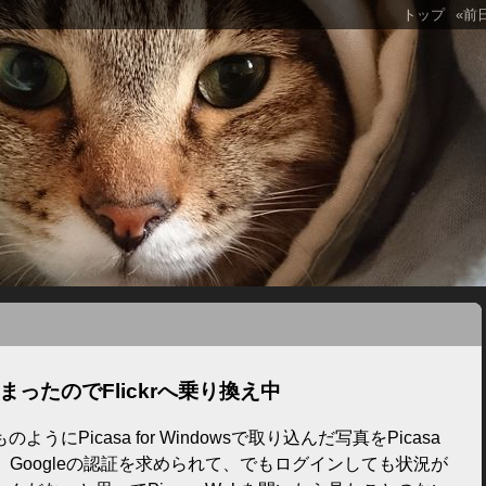
トップ
«前
止まったのでFlickrへ乗り換え中
にPicasa for Windowsで取り込んだ写真をPicasa
、Googleの認証を求められて、でもログインしても状況が