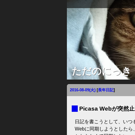
ただのにっき
2016-08-09(火)
[
長年日記
]
■
Picasa Webが突然
日記を書こうとして、いつものよう
Webに同期しようとしたら