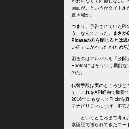
かわらなくて同期しない。へん
画面が。というかタイトル
置き場か。
つまり、予告されていたPic
う、なんてこった。
まさかG
Picasaの方を閉じるとは
い病」にかかったか(ため息
困るのはアルバムを「公開」
Photosにはそういう機
のだ。
代替手段は実のところひと
て、これをAPI経由で取得で
2016年にもなってFlic
テナビリティにすげー不安
……というところまで考えた
素認証で送られてきたコー