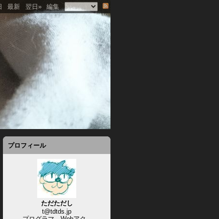
日
最新
翌日»
編集
プロフィール
ただただし
t@tdtds.jp
プログラマ、Webアク