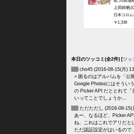
歌:川島瑞樹
上田鈴帆(
日本コロム
￥1,338
本日のツッコミ(全2件) [
ツッ
◆
cho45
(2016-08-15(月) 13
> 困るのはアルバムを「公
Google Photosにはそ
の Picker API だ
いってことでしょうか…
◆
ただただし
(2016-08-15(
あー、なるほど、Picker A
ね。これはこれでアリだと
ただ認証設定がはいるので、一