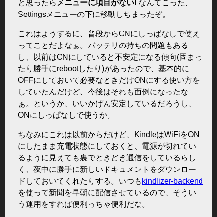
と思ったら
メニューに項目がない!
なんてこった、
Settingsメニューの下に移動しちまったぞ。
これはようするに、普段からONにしっぱなしで使え
ってことだよなぁ。バッテリの持ちの問題もある
し、以前はONにしていると不安定になる傾向(固まっ
たり勝手にrebootしたり)があったので、基本的に
OFFにしておいて必要なときだけONにする使い方を
していたんだけど、今後はそれも面倒になったな
ぁ。というか、いいかげん安定しているだろうし、
ONにしっぱなしで使うか。
ちなみにこれは以前からだけど、KindleはWiFiをON
にしたまま充電状態にしておくと、電源が切れてい
るように見えても裏でときどき通信をしているらし
く、夜中に勝手に新しいドキュメントをダウンロー
ドしておいてくれたりする。いつも
kindlizer-backend
を使って新聞を早朝に配信させているので、そうい
う運用をすれば便利っちゃ便利だな。