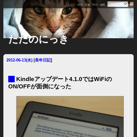
トップ
«前日
最新
翌日»
編集
ただのにっき
2012-06-13(水)
[
長年日記
]
■
Kindleアップデート4.1.0ではWiFiの
ON/OFFが面倒になった