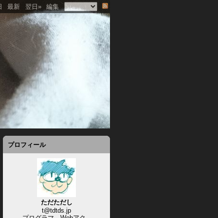
日
最新
翌日»
編集
プロフィール
ただただし
t@tdtds.jp
プログラマ、Webアク