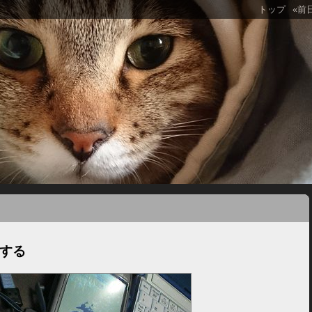
トップ
«前
にする