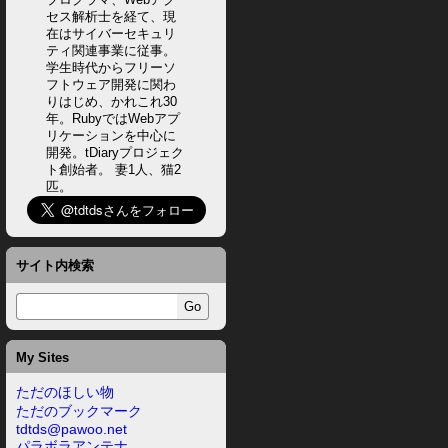
セス解析士を経て、現
在はサイバーセキュリ
ティ関連事業に従事。
学生時代からフリーソ
フトウェア開発に関わ
りはじめ、かれこれ30
年。RubyではWebアプ
リケーションを中心に
開発。tDiaryプロジェク
ト創始者。 妻1人、猫2
匹。
サイト内検索
My Sites
ただのほしい物
ただのブックマーク
tdtds@pawoo.net
パラボラアンテナ