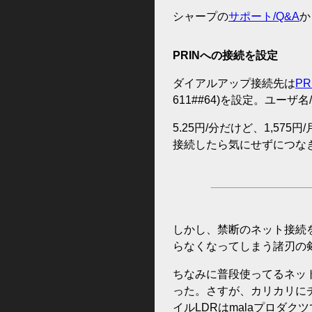
シャープの
サポート/Q&A
か
PRINへの接続を設定
ダイアルアップ接続先は
PR
611##64)を設定。ユーザ
5.25円/分だけど、1,5
接続したら気にせずにつな
しかし、禁断のネット接続
らなくなってしまう諸刃の
ちなみに普段使ってるネット
った。さすが、カリカリに
イルLDRはmalaプロダクツ