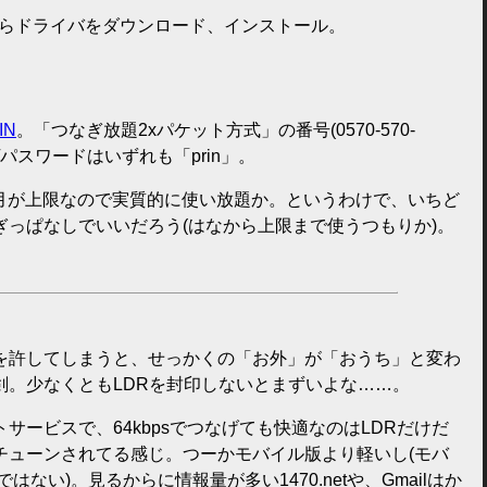
らドライバをダウンロード、インストール。
IN
。「つなぎ放題2xパケット方式」の番号(0570-570-
名/パスワードはいずれも「prin」。
75円/月が上限なので実質的に使い放題か。というわけで、いちど
ぎっぱなしでいいだろう(はなから上限まで使うつもりか)。
を許してしまうと、せっかくの「お外」が「おうち」と変わ
剣。少なくともLDRを封印しないとまずいよな……。
サービスで、64kbpsでつなげても快適なのはLDRだけだ
チューンされてる感じ。つーかモバイル版より軽いし(モバ
ではない)。見るからに情報量が多い1470.netや、Gmailはか