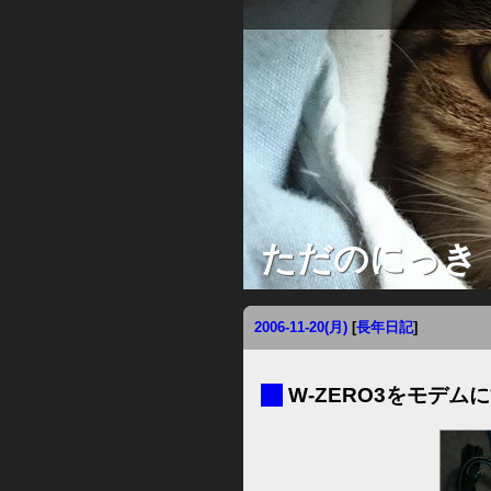
ただのにっき
2006-11-20(月)
[
長年日記
]
■
W-ZERO3をモデム