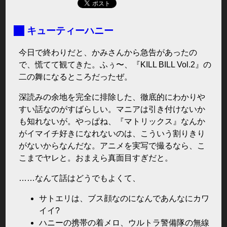
■
キューティーハニー
今日で終わりだと、かみさんから急告があったの
で、慌てて観てきた。ふぅ〜、『KILL BILL Vol.2』の
二の舞になるところだったぜ。
深読みの余地を完全に排除した、徹底的にわかりや
すい話なのがすばらしい。マニアは引き付けないか
も知れないが。やっぱね、『マトリックス』なんか
がイマイチ好きになれないのは、こういう割りきり
がないからなんだな。アニメを実写で撮るなら、こ
こまでヤレと。おまえら真面目すぎだと。
……なんて話はどうでもよくて、
サトエリは、ブス顔なのになんであんなにカワ
イイ?
ハニーの携帯の着メロ、ウルトラ警備隊の無線