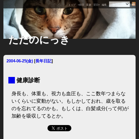
トップ
«前日
最新
翌日»
編集
ただのにっき
2004-06-25(金)
[
長年日記
]
■
健康診断
身長も、体重も、視力も血圧も、ここ数年つまらな
いくらいに変動がない。もしかしておれ、歳を取る
のを忘れてるのかも。もしくは、白髪成分(って何)が
加齢を吸収してるとか。