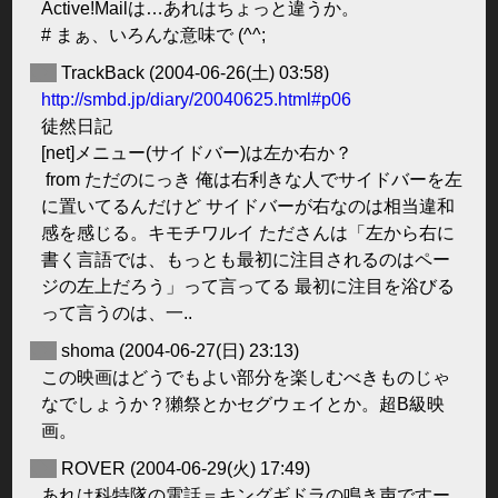
Active!Mailは…あれはちょっと違うか。
# まぁ、いろんな意味で (^^;
◆
TrackBack
(2004-06-26(土) 03:58)
http://smbd.jp/diary/20040625.html#p06
徒然日記
[net]メニュー(サイドバー)は左か右か？
from ただのにっき 俺は右利きな人でサイドバーを左
に置いてるんだけど サイドバーが右なのは相当違和
感を感じる。キモチワルイ たださんは「左から右に
書く言語では、もっとも最初に注目されるのはペー
ジの左上だろう」って言ってる 最初に注目を浴びる
って言うのは、一..
◆
shoma
(2004-06-27(日) 23:13)
この映画はどうでもよい部分を楽しむべきものじゃ
なでしょうか？獺祭とかセグウェイとか。超B級映
画。
◆
ROVER
(2004-06-29(火) 17:49)
あれは科特隊の電話＝キングギドラの鳴き声ですー