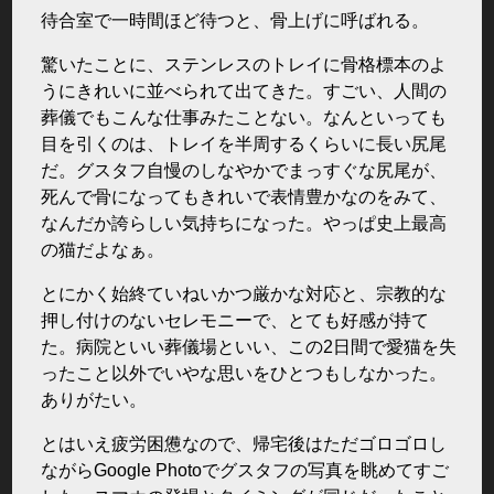
待合室で一時間ほど待つと、骨上げに呼ばれる。
驚いたことに、ステンレスのトレイに骨格標本のよ
うにきれいに並べられて出てきた。すごい、人間の
葬儀でもこんな仕事みたことない。なんといっても
目を引くのは、トレイを半周するくらいに長い尻尾
だ。グスタフ自慢のしなやかでまっすぐな尻尾が、
死んで骨になってもきれいで表情豊かなのをみて、
なんだか誇らしい気持ちになった。やっぱ史上最高
の猫だよなぁ。
とにかく始終ていねいかつ厳かな対応と、宗教的な
押し付けのないセレモニーで、とても好感が持て
た。病院といい葬儀場といい、この2日間で愛猫を失
ったこと以外でいやな思いをひとつもしなかった。
ありがたい。
とはいえ疲労困憊なので、帰宅後はただゴロゴロし
ながらGoogle Photoでグスタフの写真を眺めてすご