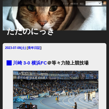
トップ
«前3日分
追記
ただのにっき
2023-07-08(土)
[
長年日記
]
■
川崎 3-0 横浜FC
＠等々力陸上競技場