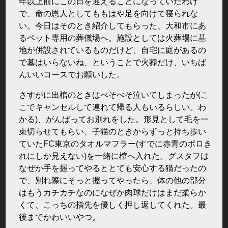
年以上前にこの日を迎えることになっていたわけ
で、命の恩人としてももはや足を向けて寝られな
い。今日はそのとき紹介してもらった、大和市にあ
るペット専用の葬儀場へ。施設としては火葬場に墓
地が併設されているものだけど、自宅に庭があるの
で墓はいらないね、ということで火葬だけ、いちば
んいいコースでお願いした。
さすがに出棺のときはべそべそ泣いてしまったが(こ
こでキャンセルして連れて帰る人もいるらしい。わ
かる)、がんばってお別れをした。形見として毛を一
束切らせてもらい、子猫のときからずっと持ち歩い
ていたFC東京のタオルマフラー(すでに赤青のボロき
れにしか見えない)を一緒に棺へ入れた。グスタフは
なぜか手を握ってやるととても安心する猫だったの
で、別れ際にそっと握ってやったら、体の他の部分
はもうカチカチなのになぜか肉球だけはまだ柔らか
くて、こっちの指先を優しく押し返してくれた。最
後までかわいいやつ。