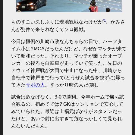
*1
ものすごい久しぶりに現地観戦なわけだが
、かみさ
んが別件で来られなくてソロ観戦。
今日は恒例の川崎市政なんちゃらの日で、ハーフタ
イム小はYMCAだったんだけど、なぜかマッチが来て
いて昭和だった。それより、マッチが乗ったオープ
ンカーの後ろを自転車が走っていて笑った。先日の
アウェイ神戸戦が大雨で中止になった中、川崎から
自転車で神戸まで行って(とうぜん試合を観ずに)帰っ
てきた
サポの人
。すっかり時の人だ(笑)。
試合は危なげなく、3-0で勝利。今年ホームで勝ち試
合観るの、初めてでは? GKはソンリョンで安心して
みていられた。最近は上福元ばかりがスタメンだっ
たけど、あいつ前に出すぎて危なっかしくて見られ
んないんだもん。