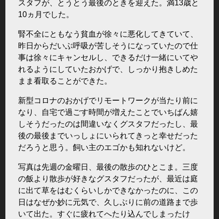
スタフが、とうとう最後のときを迎えた。満13歳と
10ヵ月でした。
腎不全にともなう貧血が徐々に悪化してきていて、
昨日からだいぶ呼吸が苦しそうになっていたので仕
事は徐々にキャンセルし、できるだけ一緒にいてや
れるようにしていたおかげで、しっかり抱きしめた
まま看取ることができた。
新型コロナのおかげでリモートワークが当たり前に
なり、自宅で過ごす時間が増えたことでいちばん嬉
しそうだったのは間違いなくグスタフだったし、最
後の最後までいっしょにいられてきっと幸せだった
だろうと思う。飼い主のエゴかも知れないけど。
写真は先週の金曜日、最後の散歩のひとこま。三度
の飯より散歩が好きなグスタフだったが、最近は庭
に出て草をはむくらいしかできなかったのに、この
日はなぜか妙に元気で、久しぶりに前の道路まで歩
いて出た。すぐに疲れてへたり込んでしまったけ